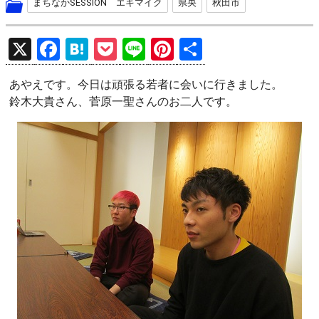
まちなかSESSION エキマイク
県央
秋田市
X
F
H
P
Li
Pi
共
a
at
o
n
nt
有
あやえです。今日は頑張る若者に会いに行きました。
ce
e
ck
e
er
鈴木大貴さん、菅原一聖さんのお二人です。
b
n
et
es
o
a
t
o
k