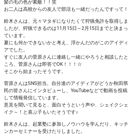
髪の毛の色が素敵！！笑
お二人は高校からの友人で部活も一緒だったんですって！
鈴木さんは、元々マタギになりたくて狩猟免許を取得しま
したが、狩猟できるのは11月15日～2月15日までと決まっ
ています。
夏にも何かできないかと考え、浮かんだのがこのアイディ
アでした。
すぐに友人の菅原さんに連絡し一緒にやろうと相談したと
ころ、菅原さんは即答でOK！！！☆
そこから始まったそうです。
菅原さんはSNS担当。自分達のアイディアがどうか秋田県
民の皆さんにインタビューし、YouTubeなどで動画を投稿
して情報発信しています。
意見を聞いて見ると、面白そうという声や、シェイクシェ
イク～！と喜ぶ子もいたそうです♪
鈴木さんは、起業塾に参加しノウハウを学んだり、キッチ
ンカーセミナーを受けたりしました。