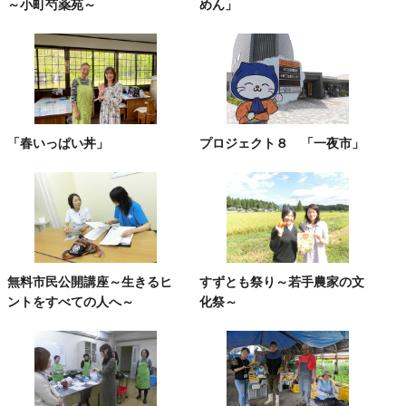
～小町芍薬苑～
めん」
「春いっぱい丼」
プロジェクト８ 「一夜市」
無料市民公開講座～生きるヒ
すずとも祭り～若手農家の文
ントをすべての人へ～
化祭～