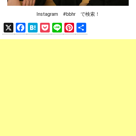
Instagram #bbhr で検索！
X
F
H
P
Li
Pi
共
a
at
o
n
nt
有
ce
e
ck
e
er
b
n
et
es
o
a
t
o
k