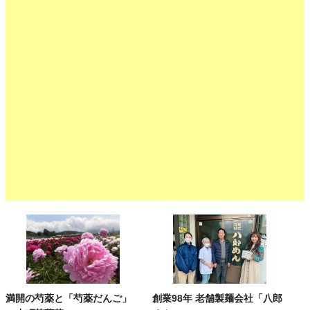
満開の芍薬と「芍薬だんご」
創業98年 老舗製麺会社「八郎