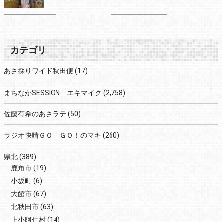
カテゴリ
あさ採りワイド秋田便
(17)
まちなかSESSION エキマイク
(2,758)
佐藤有希のあさラテ
(50)
ラジオ快晴ＧＯ！ＧＯ！のマキ
(260)
県北
(389)
鹿角市
(19)
小坂町
(6)
大館市
(67)
北秋田市
(63)
上小阿仁村
(14)