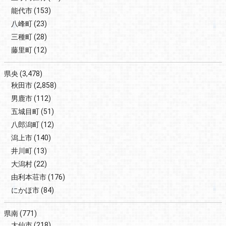
能代市
(153)
八峰町
(23)
三種町
(28)
藤里町
(12)
県央
(3,478)
秋田市
(2,858)
男鹿市
(112)
五城目町
(51)
八郎潟町
(12)
潟上市
(140)
井川町
(13)
大潟村
(22)
由利本荘市
(176)
にかほ市
(84)
県南
(771)
大仙市
(218)