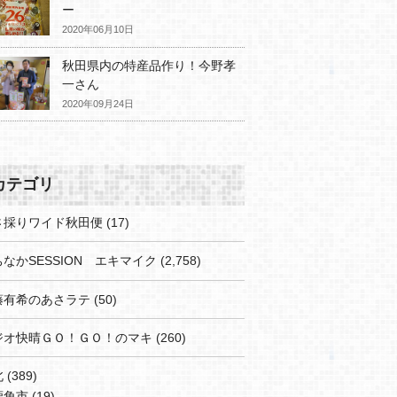
ー
2020年06月10日
秋田県内の特産品作り！今野孝
一さん
2020年09月24日
カテゴリ
さ採りワイド秋田便
(17)
なかSESSION エキマイク
(2,758)
藤有希のあさラテ
(50)
ジオ快晴ＧＯ！ＧＯ！のマキ
(260)
北
(389)
鹿角市
(19)