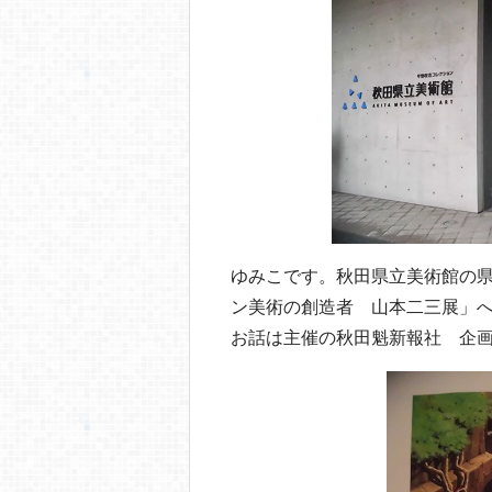
b
a
o
o
k
ゆみこです。秋田県立美術館の
ン美術の創造者 山本二三展」
お話は主催の秋田魁新報社 企