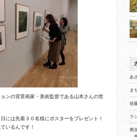
あ
まち
ションの背景画家・美術監督である山本さんの世
佐
。
ラ
３日には先着３０名様にポスターをプレゼント！
れているんです！
県