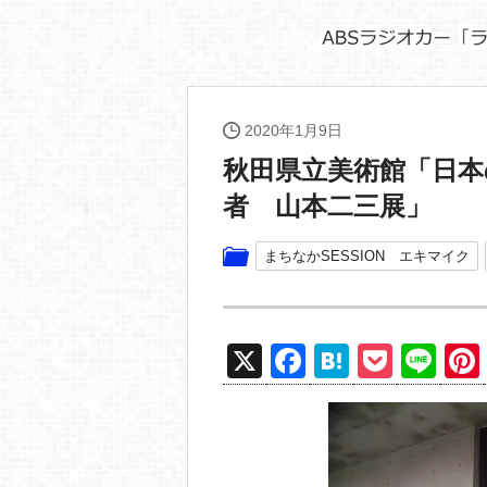
2020年1月9日
秋田県立美術館「日
者 山本二三展」
まちなかSESSION エキマイク
X
F
H
P
Li
a
at
o
n
c
e
ck
e
e
n
et