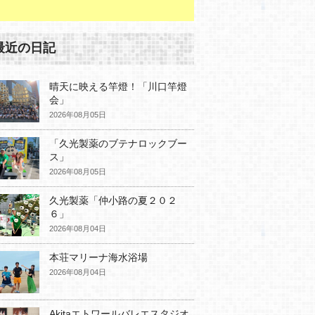
最近の日記
晴天に映える竿燈！「川口竿燈
会」
2026年08月05日
「久光製薬のブテナロックブー
ス」
2026年08月05日
久光製薬「仲小路の夏２０２
６」
2026年08月04日
本荘マリーナ海水浴場
2026年08月04日
Akitaエトワールバレエスタジオ