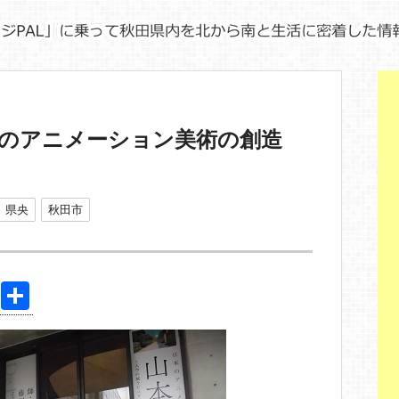
本のアニメーション美術の創造
県央
秋田市
Pi
共
nt
有
er
e