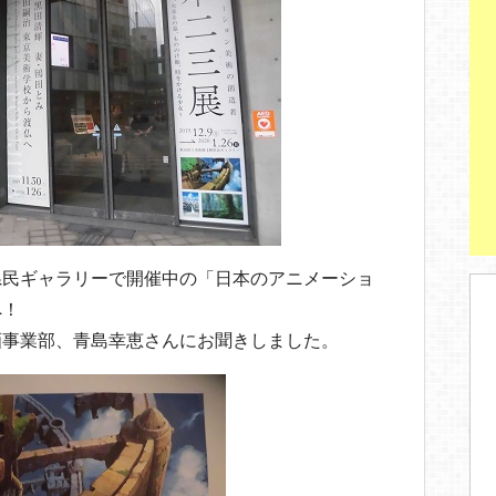
st
県民ギャラリーで開催中の「日本のアニメーショ
へ！
画事業部、青島幸恵さんにお聞きしました。