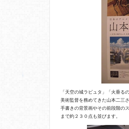
「天空の城ラピュタ」「火垂る
美術監督を務めてきた山本二三
手書きの背景画やその前段階の
まで約２３０点も並びます。