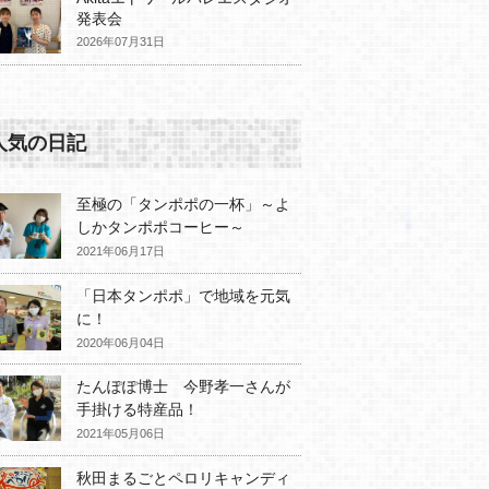
発表会
2026年07月31日
人気の日記
至極の「タンポポの一杯」～よ
しかタンポポコーヒー～
2021年06月17日
「日本タンポポ」で地域を元気
に！
2020年06月04日
たんぽぽ博士 今野孝一さんが
手掛ける特産品！
2021年05月06日
秋田まるごとペロリキャンディ