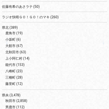
佐藤有希のあさラテ
(50)
ラジオ快晴ＧＯ！ＧＯ！のマキ
(260)
県北
(389)
鹿角市
(19)
小坂町
(6)
大館市
(67)
北秋田市
(63)
上小阿仁村
(14)
能代市
(153)
八峰町
(23)
三種町
(28)
藤里町
(12)
県央
(3,478)
秋田市
(2,858)
男鹿市
(112)