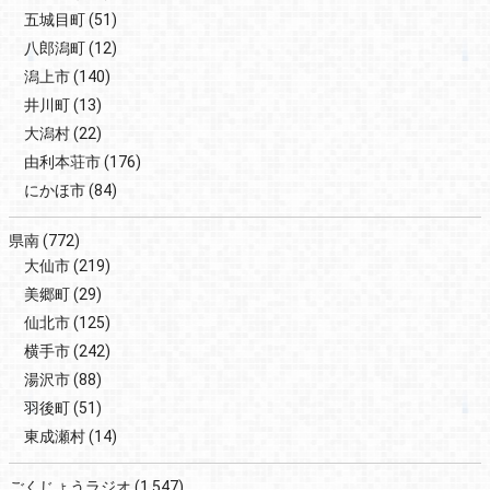
五城目町
(51)
八郎潟町
(12)
潟上市
(140)
井川町
(13)
大潟村
(22)
由利本荘市
(176)
にかほ市
(84)
県南
(772)
大仙市
(219)
美郷町
(29)
仙北市
(125)
横手市
(242)
湯沢市
(88)
羽後町
(51)
東成瀬村
(14)
ごくじょうラジオ
(1,547)