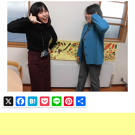
X
F
H
P
Li
Pi
共
a
at
o
n
nt
有
ce
e
ck
e
er
b
n
et
es