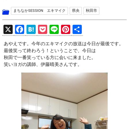
まちなかSESSION エキマイク
県央
秋田市
X
F
H
P
Li
Pi
共
a
at
o
n
nt
有
あやえです。今年のエキマイクの放送は今日が最後です。
ce
e
ck
e
er
最後笑って終わろう！ということで、今日は
b
n
et
es
秋田で一番笑っている方に会いに来ました。
o
a
t
笑いヨガの講師、伊藤晴美さんです。
o
k