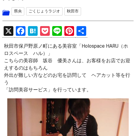
県央
ごくじょうラジオ
秋田市
X
F
H
P
Li
Pi
共
a
at
o
n
nt
有
秋田市保戸野原ノ町にある美容室「Holospace HARU（ホ
ce
e
ck
e
er
ロスペース ハル）」
b
n
et
es
こちらの美容師 坂谷 優美さんは、お客様をお店でお迎
o
a
t
えするのはもちろん
外出が難しい方などのお宅を訪問して ヘアカット等を行
o
う
k
「訪問美容サービス」を行っています。