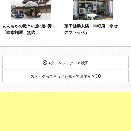
あんちかの激辛の旅♪第8弾！
菓子舗榮太楼 幸町店「幸せ
「味噌麵屋 無弐」
のフラッペ」
Aターンフェアｉｎ秋田
ストックって言うお花知ってますか？