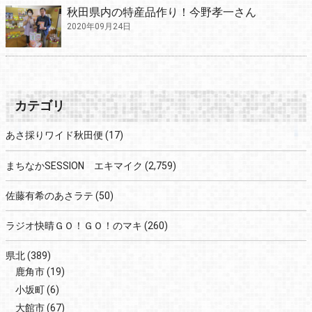
秋田県内の特産品作り！今野孝一さん
2020年09月24日
カテゴリ
あさ採りワイド秋田便
(17)
まちなかSESSION エキマイク
(2,759)
佐藤有希のあさラテ
(50)
ラジオ快晴ＧＯ！ＧＯ！のマキ
(260)
県北
(389)
鹿角市
(19)
小坂町
(6)
大館市
(67)