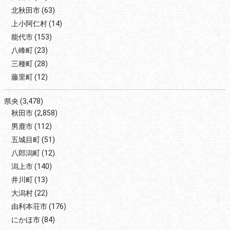
北秋田市
(63)
上小阿仁村
(14)
能代市
(153)
八峰町
(23)
三種町
(28)
藤里町
(12)
県央
(3,478)
秋田市
(2,858)
男鹿市
(112)
五城目町
(51)
八郎潟町
(12)
潟上市
(140)
井川町
(13)
大潟村
(22)
由利本荘市
(176)
にかほ市
(84)