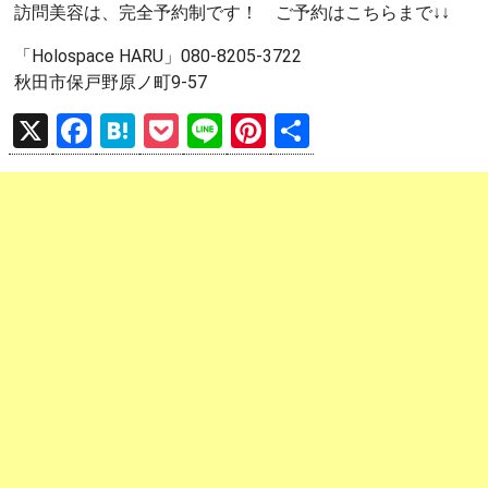
訪問美容は、完全予約制です！ ご予約はこちらまで↓↓
「Holospace HARU」080-8205-3722
秋田市保戸野原ノ町9-57
X
F
H
P
Li
Pi
共
a
at
o
n
nt
有
ce
e
ck
e
er
b
n
et
es
o
a
t
o
k