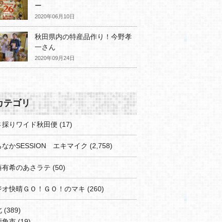
ー
2020年06月10日
秋田県内の特産品作り！今野孝
一さん
2020年09月24日
カテゴリ
さ採りワイド秋田便
(17)
なかSESSION エキマイク
(2,758)
藤有希のあさラテ
(50)
ジオ快晴ＧＯ！ＧＯ！のマキ
(260)
北
(389)
鹿角市
(19)