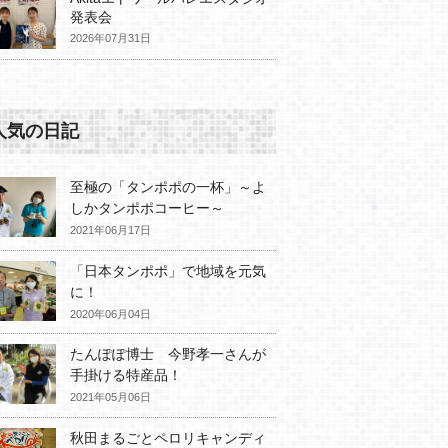
発表会
2026年07月31日
人気の日記
至極の「タンポポの一杯」～よ
しかタンポポコーヒー～
2021年06月17日
「日本タンポポ」で地域を元気
に！
2020年06月04日
たんぽぽ博士 今野孝一さんが
手掛ける特産品！
2021年05月06日
秋田まるごとペロリキャンディ