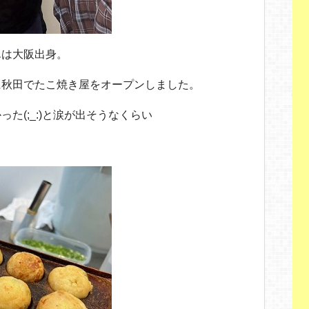
んは大阪出身。
に秋田でたこ焼き屋をオープンしました。
た(;_:)と涙が出そうなくらい
。