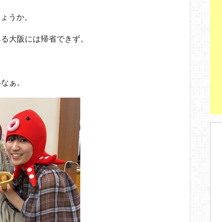
しょうか。
ある大阪には帰省できず。
いなぁ。