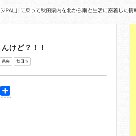
らんけど？！！
県央
秋田市
Pi
共
nt
有
er
e
st