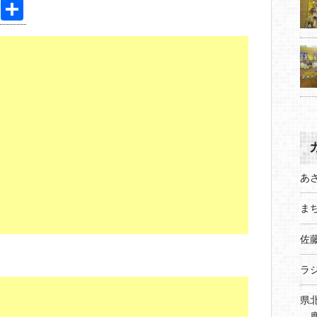
Pi
共
nt
有
er
e
st
あ
まち
佐
ラ
県