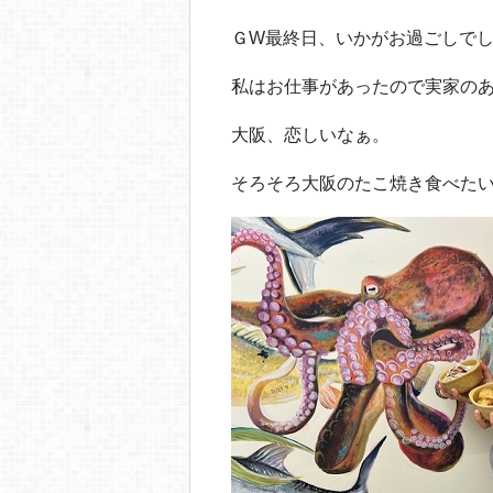
o
o
ＧW最終日、いかがお過ごしで
k
私はお仕事があったので実家の
大阪、恋しいなぁ。
そろそろ大阪のたこ焼き食べた