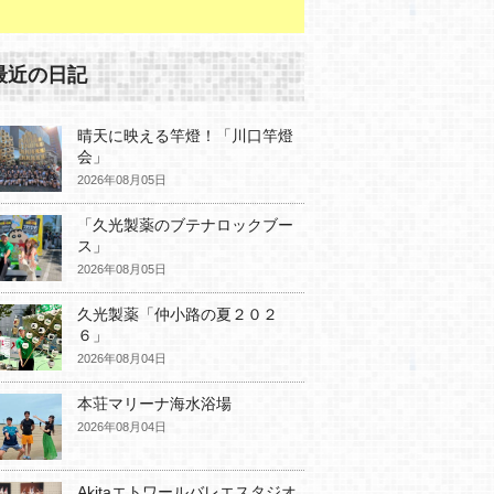
最近の日記
晴天に映える竿燈！「川口竿燈
会」
2026年08月05日
「久光製薬のブテナロックブー
ス」
2026年08月05日
久光製薬「仲小路の夏２０２
６」
2026年08月04日
本荘マリーナ海水浴場
2026年08月04日
Akitaエトワールバレエスタジオ