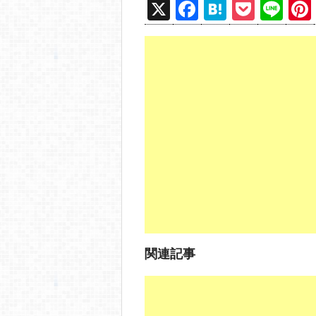
X
F
H
P
Li
a
at
o
n
c
e
ck
e
e
n
et
b
a
o
o
k
関連記事