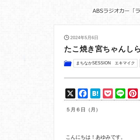
2024年5月6日
たこ焼き宮ちゃんし
まちなかSESSION エキマイク
X
F
H
P
Li
a
at
o
n
５月６日（月）
c
e
ck
e
e
n
et
b
a
こんにちは！あゆみです。