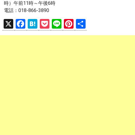
時）午前11時～午後6時
電話：018-866-3890
X
F
H
P
Li
Pi
共
a
at
o
n
nt
有
ce
e
ck
e
er
b
n
et
es
o
a
t
o
k