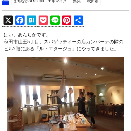
まちなかSESSION エキマイク
県央
秋田市
X
F
H
P
Li
Pi
共
a
at
o
n
nt
有
はい、あんちかです。
ce
e
ck
e
er
秋田市山王5丁目、スパゲッティーの店カンパーナの隣の
b
n
et
es
ビル2階にある「ル・エタージュ」にやってきました。
o
a
t
o
k