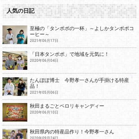
人気の日記
至極の「タンポポの一杯」～よしかタンポポコ
ーヒー～
2021年06月17日
「日本タンポポ」で地域を元気に！
2020年06月04日
たんぽぽ博士 今野孝一さんが手掛ける特産
品！
2021年05月06日
秋田まるごとペロリキャンディー
2020年06月10日
秋田県内の特産品作り！今野孝一さん
2020年09月24日