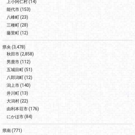
上小阿仁村
(14)
能代市
(153)
八峰町
(23)
三種町
(28)
藤里町
(12)
県央
(3,478)
秋田市
(2,858)
男鹿市
(112)
五城目町
(51)
八郎潟町
(12)
潟上市
(140)
井川町
(13)
大潟村
(22)
由利本荘市
(176)
にかほ市
(84)
県南
(771)