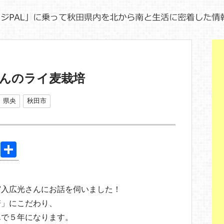
んのライ麦栽培
県央
秋田市
Pi
共
nt
有
er
宮入広光さんにお話を伺いました！
e
培」にこだわり、
st
んで５年になります。