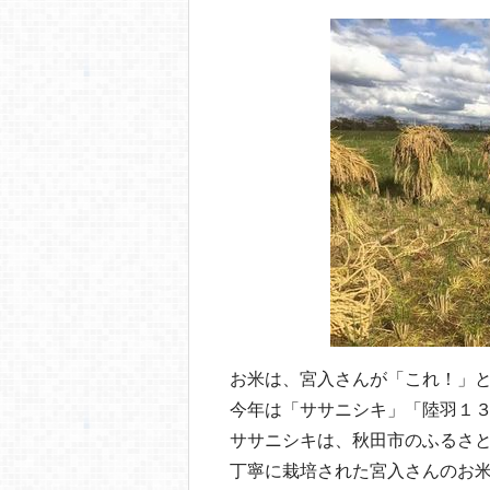
o
o
k
お米は、宮入さんが「これ！」
今年は「ササニシキ」「陸羽１
ササニシキは、秋田市のふるさ
丁寧に栽培された宮入さんのお