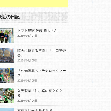
最近の日記
トマト農家 佐藤 隆大さん
2026年08月07日
晴天に映える竿燈！「川口竿燈
会」
2026年08月05日
「久光製薬のブテナロックブー
ス」
2026年08月05日
久光製薬「仲小路の夏２０２
６」
2026年08月04日
本荘マリーナ海水浴場