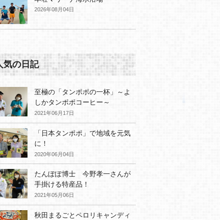
2026年08月04日
人気の日記
至極の「タンポポの一杯」～よ
しかタンポポコーヒー～
2021年06月17日
「日本タンポポ」で地域を元気
に！
2020年06月04日
たんぽぽ博士 今野孝一さんが
手掛ける特産品！
2021年05月06日
秋田まるごとペロリキャンディ