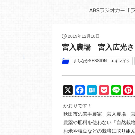
2019年12月18日
宮入農場 宮入広光さ
まちなかSESSION エキマイク
X
F
H
P
Li
a
at
o
n
かおりです！
c
e
ck
e
秋田市の若手農家 宮入農場 
e
n
et
農薬や肥料を使わない「自然栽
b
a
お米や枝豆などの栽培に取り組