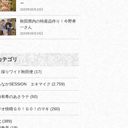
ー
2020年06月10日
秋田県内の特産品作り！今野孝
一さん
2020年09月24日
カテゴリ
さ採りワイド秋田便
(17)
なかSESSION エキマイク
(2,759)
藤有希のあさラテ
(50)
ジオ快晴ＧＯ！ＧＯ！のマキ
(260)
北
(389)
鹿角市
(19)