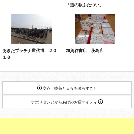
「道の駅ふたつい」
あきたプラチナ世代博 ２０
加賀谷書店 茨島店
１８
交点 喫茶と日々を暮らすこと
ナポリタンとからあげのお店マイティ