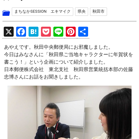
まちなかSESSION エキマイク
県央
秋田市
X
F
H
P
Li
Pi
共
a
at
o
n
nt
有
あやえです。秋田中央郵便局にお邪魔しました。
ce
e
ck
e
er
今日はみなさんに「秋田県ご当地キャラクターに年賀状を
b
n
et
es
書こう！」という企画について紹介しました。
o
a
t
日本郵便株式会社 東北支社 秋田県営業統括本部の佐藤
忠博さんにお話をお聞きしました。
o
k