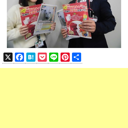
X
F
H
P
Li
Pi
共
a
at
o
n
nt
有
ce
e
ck
e
er
b
n
et
es
o
a
t
o
k