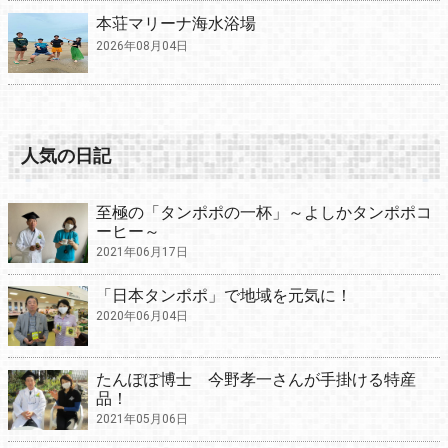
本荘マリーナ海水浴場
2026年08月04日
人気の日記
至極の「タンポポの一杯」～よしかタンポポコ
ーヒー～
2021年06月17日
「日本タンポポ」で地域を元気に！
2020年06月04日
たんぽぽ博士 今野孝一さんが手掛ける特産
品！
2021年05月06日