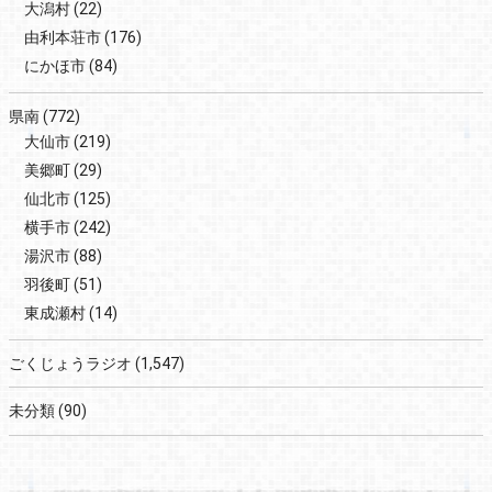
大潟村
(22)
由利本荘市
(176)
にかほ市
(84)
県南
(772)
大仙市
(219)
美郷町
(29)
仙北市
(125)
横手市
(242)
湯沢市
(88)
羽後町
(51)
東成瀬村
(14)
ごくじょうラジオ
(1,547)
未分類
(90)