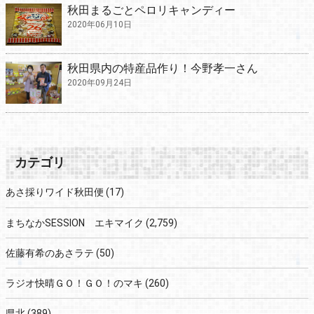
秋田まるごとペロリキャンディー
2020年06月10日
秋田県内の特産品作り！今野孝一さん
2020年09月24日
カテゴリ
あさ採りワイド秋田便
(17)
まちなかSESSION エキマイク
(2,759)
佐藤有希のあさラテ
(50)
ラジオ快晴ＧＯ！ＧＯ！のマキ
(260)
県北
(389)