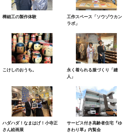
樺細工の製作体験
工作スペース「ソウゾウカン
ラボ」
こけしのおうち。
永く着られる服づくり「縫
人」
ハダハダ！なまはげ！小寺正
サービス付き高齢者住宅『ゆ
さん絵画展
きわり草』内覧会