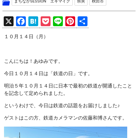
まちなかSESSION エキマイク
県央
秋田市
X
F
H
P
Li
Pi
共
a
at
o
n
nt
有
１０月１４日（月）
ce
e
ck
e
er
b
n
et
es
o
a
t
こんにちは！あゆみです。
o
今日１０月１４日は「鉄道の日」です。
k
明治５年１０月１４日に日本で最初の鉄道が開通したこと
を記念して定められました。
というわけで、今日は鉄道の話題をお届けしました♪
ゲストはこの方、鉄道カメラマンの佐藤和博さんです。