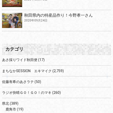
秋田県内の特産品作り！今野孝一さん
2020年09月24日
カテゴリ
あさ採りワイド秋田便
(17)
まちなかSESSION エキマイク
(2,759)
佐藤有希のあさラテ
(50)
ラジオ快晴ＧＯ！ＧＯ！のマキ
(260)
県北
(389)
鹿角市
(19)