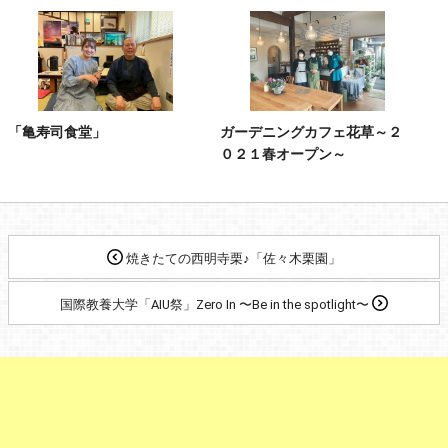
「亀寿司食堂」
ガーデニングカフェ花草～２
０２１春オープン～
焼きたての西明寺栗♪「佐々木栗園」
国際教養大学「AIU祭」Zero In 〜Be in the spotlight〜