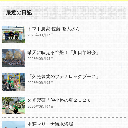
最近の日記
トマト農家 佐藤 隆大さん
2026年08月07日
晴天に映える竿燈！「川口竿燈会」
2026年08月05日
「久光製薬のブテナロックブース」
2026年08月05日
久光製薬「仲小路の夏２０２６」
2026年08月04日
本荘マリーナ海水浴場