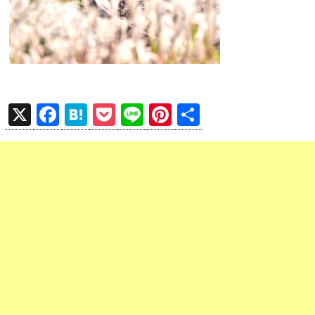
X
F
H
P
Li
Pi
共
a
at
o
n
nt
有
ce
e
ck
e
er
b
n
et
es
o
a
t
o
k