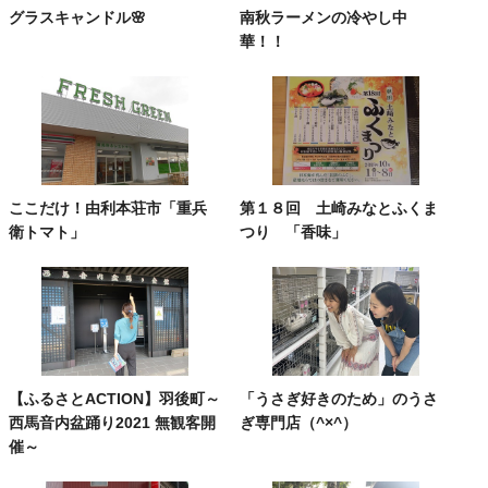
グラスキャンドル🌸
南秋ラーメンの冷やし中
華！！
ここだけ！由利本荘市「重兵
第１８回 土崎みなとふくま
衛トマト」
つり 「香味」
【ふるさとACTION】羽後町～
「うさぎ好きのため」のうさ
西馬音内盆踊り2021 無観客開
ぎ専門店（^×^）
催～