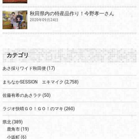
秋田県内の特産品作り！今野孝一さん
2020年09月24日
カテゴリ
あさ採りワイド秋田便
(17)
まちなかSESSION エキマイク
(2,758)
佐藤有希のあさラテ
(50)
ラジオ快晴ＧＯ！ＧＯ！のマキ
(260)
県北
(389)
鹿角市
(19)
小坂町
(6)