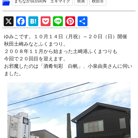
まちなかSESSION エキマイク
県央
秋田市
X
F
H
P
Li
Pi
共
a
at
o
n
nt
有
ゆみこです。１０月１４日（月祝）～２０日（日）開催
ce
e
ck
e
er
秋田土崎みなとふくまつり。
b
n
et
es
２００８年１１月から始まった土崎港ふくまつりも
o
a
t
今回で２０回目を迎えます。
お邪魔したのは「酒肴旬彩 白帆」、小泉由美さんに伺い
o
ました。
k