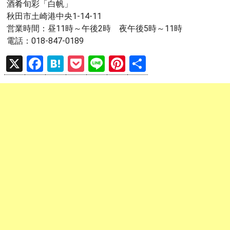
酒肴旬彩「白帆」
秋田市土崎港中央1-14-11
営業時間：昼11時～午後2時 夜午後5時～11時
電話：018-847-0189
X
F
H
P
Li
Pi
共
a
at
o
n
nt
有
ce
e
ck
e
er
b
n
et
es
o
a
t
o
k