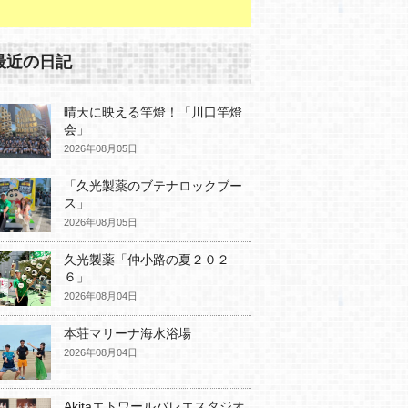
最近の日記
晴天に映える竿燈！「川口竿燈
会」
2026年08月05日
「久光製薬のブテナロックブー
ス」
2026年08月05日
久光製薬「仲小路の夏２０２
６」
2026年08月04日
本荘マリーナ海水浴場
2026年08月04日
Akitaエトワールバレエスタジオ