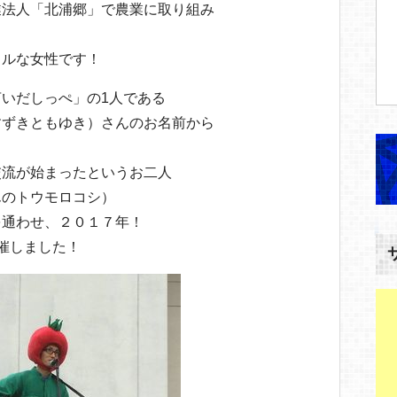
業法人「北浦郷」で農業に取り組み
フルな女性です！
いだしっぺ」の1人である
すずきともゆき）さんのお名前から
交流が始まったというお二人
んのトウモロコシ）
を通わせ、２０１７年！
催しました！