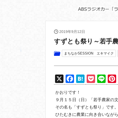
2019年9月12日
すずとも祭り～若手
まちなかSESSION エキマイク
X
F
H
P
Li
a
at
o
n
かおりです！
c
e
ck
e
９月１５日（日）「若手農家の
e
n
et
その名も「すずとも祭り」です
b
a
ひたむきに農業に向き合いなが