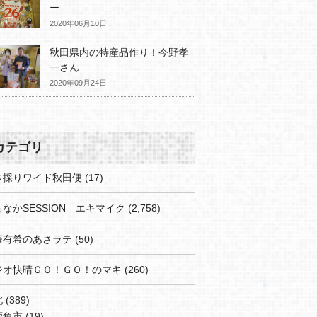
ー
2020年06月10日
秋田県内の特産品作り！今野孝
一さん
2020年09月24日
カテゴリ
さ採りワイド秋田便
(17)
なかSESSION エキマイク
(2,758)
藤有希のあさラテ
(50)
ジオ快晴ＧＯ！ＧＯ！のマキ
(260)
北
(389)
鹿角市
(19)