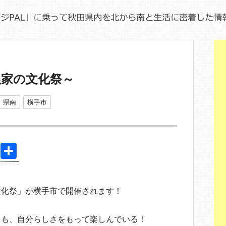
農家の文化祭～
県南
横手市
Pi
共
nt
有
er
文化祭」が横手市で開催されます！
e
。
st
らも、自分らしさをもって楽しんでいる！