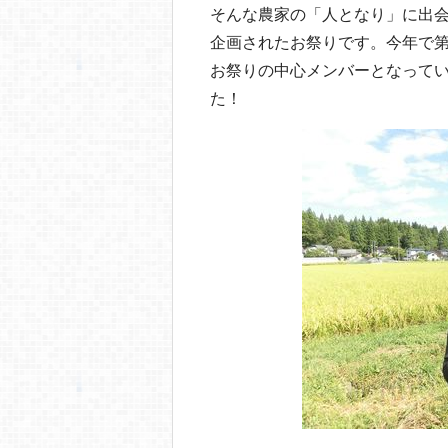
o
そんな農家の「人となり」に出
o
企画されたお祭りです。今年で
k
お祭りの中心メンバーとなって
た！