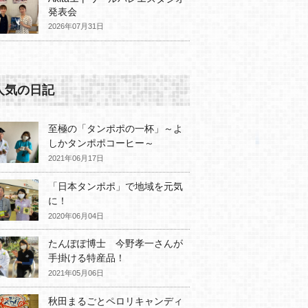
発表会
2026年07月31日
人気の日記
至極の「タンポポの一杯」～よ
しかタンポポコーヒー～
2021年06月17日
「日本タンポポ」で地域を元気
に！
2020年06月04日
たんぽぽ博士 今野孝一さんが
手掛ける特産品！
2021年05月06日
秋田まるごとペロリキャンディ