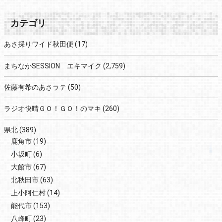
カテゴリ
あさ採りワイド秋田便
(17)
まちなかSESSION エキマイク
(2,759)
佐藤有希のあさラテ
(50)
ラジオ快晴ＧＯ！ＧＯ！のマキ
(260)
県北
(389)
鹿角市
(19)
小坂町
(6)
大館市
(67)
北秋田市
(63)
上小阿仁村
(14)
能代市
(153)
八峰町
(23)