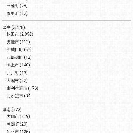
三種町
(28)
藤里町
(12)
県央
(3,478)
秋田市
(2,858)
男鹿市
(112)
五城目町
(51)
八郎潟町
(12)
潟上市
(140)
井川町
(13)
大潟村
(22)
由利本荘市
(176)
にかほ市
(84)
県南
(772)
大仙市
(219)
美郷町
(29)
仙北市
(125)