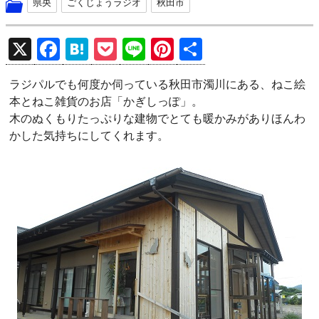
県央
ごくじょうラジオ
秋田市
X
F
H
P
Li
Pi
共
a
at
o
n
nt
有
ラジパルでも何度か伺っている秋田市濁川にある、ねこ絵
ce
e
ck
e
er
本とねこ雑貨のお店「かぎしっぽ」。
b
n
et
es
木のぬくもりたっぷりな建物でとても暖かみがありほんわ
o
a
t
かした気持ちにしてくれます。
o
k