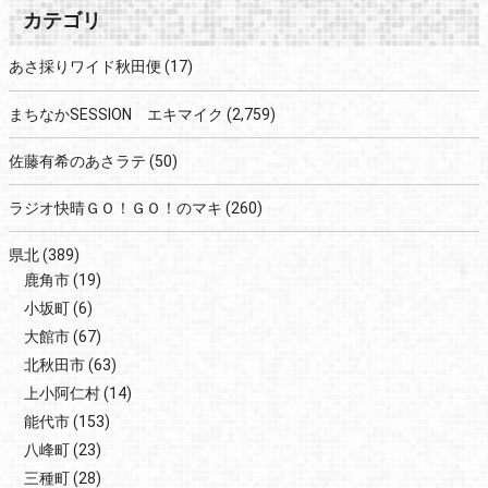
カテゴリ
あさ採りワイド秋田便
(17)
まちなかSESSION エキマイク
(2,759)
佐藤有希のあさラテ
(50)
ラジオ快晴ＧＯ！ＧＯ！のマキ
(260)
県北
(389)
鹿角市
(19)
小坂町
(6)
大館市
(67)
北秋田市
(63)
上小阿仁村
(14)
能代市
(153)
八峰町
(23)
三種町
(28)