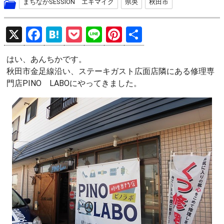
まちなかSESSION エキマイク
県央
秋田市
X
F
H
P
Li
Pi
共
a
at
o
n
nt
有
はい、あんちかです。
ce
e
ck
e
er
秋田市金足線沿い、ステーキガスト広面店隣にある修理専
b
n
et
es
門店PINO LABOにやってきました。
o
a
t
o
k