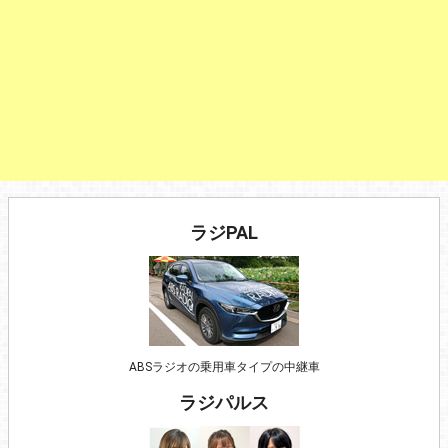
ラジPAL
ABSラジオの乗用車タイプの中継車
ラジパルス