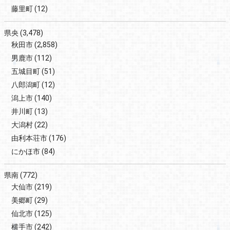
藤里町
(12)
県央
(3,478)
秋田市
(2,858)
男鹿市
(112)
五城目町
(51)
八郎潟町
(12)
潟上市
(140)
井川町
(13)
大潟村
(22)
由利本荘市
(176)
にかほ市
(84)
県南
(772)
大仙市
(219)
美郷町
(29)
仙北市
(125)
横手市
(242)