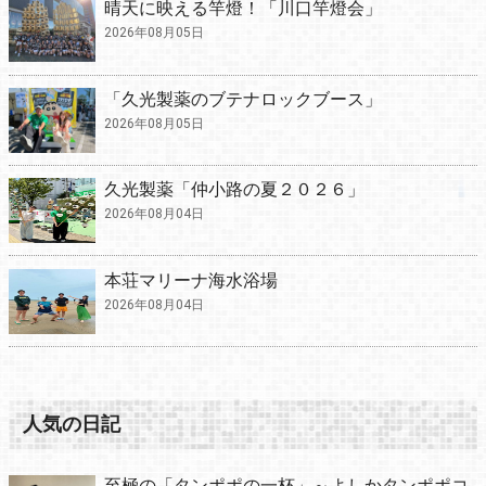
晴天に映える竿燈！「川口竿燈会」
2026年08月05日
「久光製薬のブテナロックブース」
2026年08月05日
久光製薬「仲小路の夏２０２６」
2026年08月04日
本荘マリーナ海水浴場
2026年08月04日
人気の日記
至極の「タンポポの一杯」～よしかタンポポコ