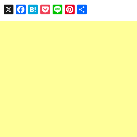
X
F
H
P
Li
Pi
共
a
at
o
n
nt
有
ce
e
ck
e
er
b
n
et
es
o
a
t
o
k