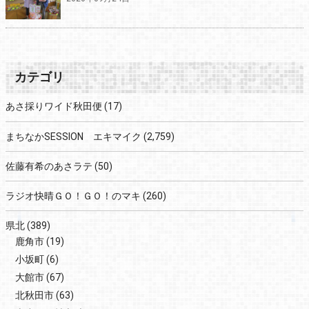
カテゴリ
あさ採りワイド秋田便
(17)
まちなかSESSION エキマイク
(2,759)
佐藤有希のあさラテ
(50)
ラジオ快晴ＧＯ！ＧＯ！のマキ
(260)
県北
(389)
鹿角市
(19)
小坂町
(6)
大館市
(67)
北秋田市
(63)