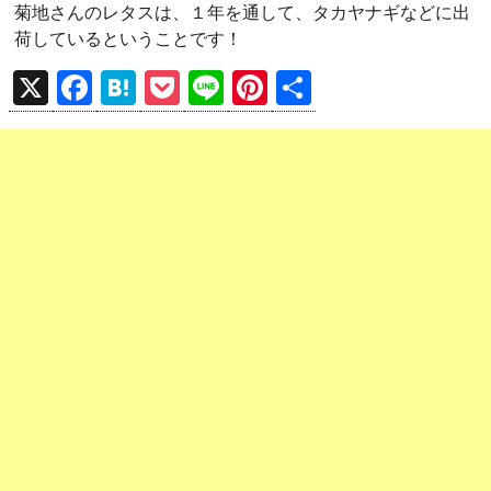
菊地さんのレタスは、１年を通して、タカヤナギなどに出
荷しているということです！
X
F
H
P
Li
Pi
共
a
at
o
n
nt
有
ce
e
ck
e
er
b
n
et
es
o
a
t
o
k