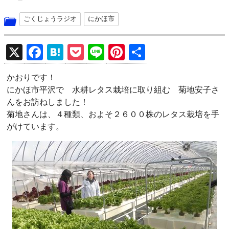
ごくじょうラジオ
にかほ市
X
F
H
P
Li
Pi
共
a
at
o
n
nt
有
かおりです！
ce
e
ck
e
er
にかほ市平沢で 水耕レタス栽培に取り組む 菊地安子さ
b
n
et
es
んをお訪ねしました！
o
a
t
菊地さんは、４種類、およそ２６００株のレタス栽培を手
がけています。
o
k