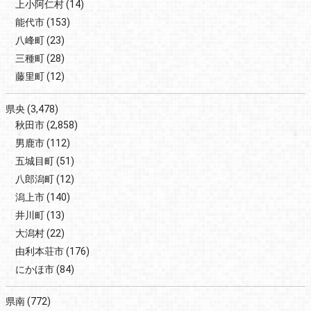
上小阿仁村
(14)
能代市
(153)
八峰町
(23)
三種町
(28)
藤里町
(12)
県央
(3,478)
秋田市
(2,858)
男鹿市
(112)
五城目町
(51)
八郎潟町
(12)
潟上市
(140)
井川町
(13)
大潟村
(22)
由利本荘市
(176)
にかほ市
(84)
県南
(772)