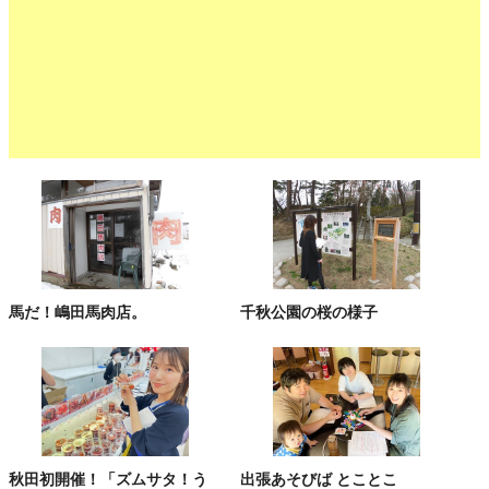
馬だ！嶋田馬肉店。
千秋公園の桜の様子
秋田初開催！「ズムサタ！う
出張あそびば とことこ