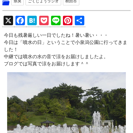
県央
ごくじょうラジオ
秋田市
X
F
H
P
Li
Pi
共
a
at
o
n
nt
有
今日も残暑厳しい一日でしたね！暑い暑い・・・
ce
e
ck
e
er
今日は「噴水の日」ということで小泉潟公園に行ってきま
b
n
et
es
した！
o
a
t
中継では噴水の水の音で涼をお届けしましたよ。
ブログでは写真で涼をお届けします＾＾
o
k