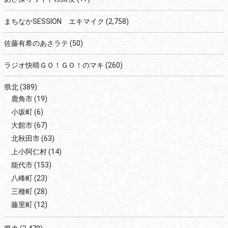
まちなかSESSION エキマイク
(2,758)
佐藤有希のあさラテ
(50)
ラジオ快晴ＧＯ！ＧＯ！のマキ
(260)
県北
(389)
鹿角市
(19)
小坂町
(6)
大館市
(67)
北秋田市
(63)
上小阿仁村
(14)
能代市
(153)
八峰町
(23)
三種町
(28)
藤里町
(12)