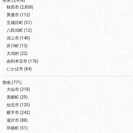
県央
(3,478)
秋田市
(2,858)
男鹿市
(112)
五城目町
(51)
八郎潟町
(12)
潟上市
(140)
井川町
(13)
大潟村
(22)
由利本荘市
(176)
にかほ市
(84)
県南
(771)
大仙市
(218)
美郷町
(29)
仙北市
(125)
横手市
(242)
湯沢市
(88)
羽後町
(51)