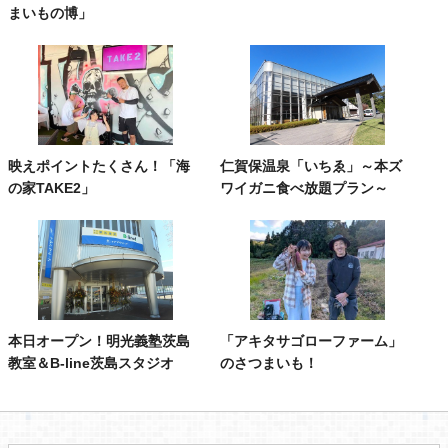
まいもの博」
映えポイントたくさん！「海
仁賀保温泉「いちゑ」～本ズ
の家TAKE2」
ワイガニ食べ放題プラン～
本日オープン！明光義塾茨島
「アキタサゴローファーム」
教室＆B-line茨島スタジオ
のさつまいも！