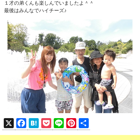
１才の弟くんも楽しんでいましたよ＾＾
最後はみんなでハイチーズ♪
X
F
H
P
Li
Pi
共
a
at
o
n
nt
有