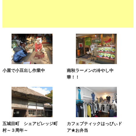
小屋で小豆出し作業中
南秋ラーメンの冷やし中
華！！
五城目町 シェアビレッジ町
カフェブティックはっぴぃド
村～３周年～
ア★お弁当