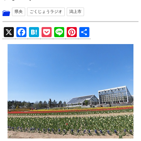
県央
ごくじょうラジオ
潟上市
X
F
H
P
Li
Pi
共
a
at
o
n
nt
有
ce
e
ck
e
er
b
n
et
es
o
a
t
o
k