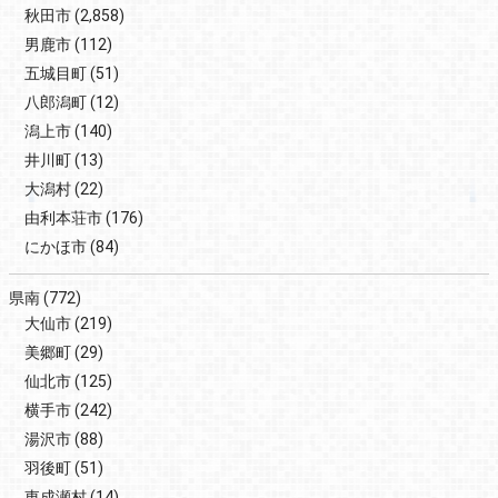
秋田市
(2,858)
男鹿市
(112)
五城目町
(51)
八郎潟町
(12)
潟上市
(140)
井川町
(13)
大潟村
(22)
由利本荘市
(176)
にかほ市
(84)
県南
(772)
大仙市
(219)
美郷町
(29)
仙北市
(125)
横手市
(242)
湯沢市
(88)
羽後町
(51)
東成瀬村
(14)