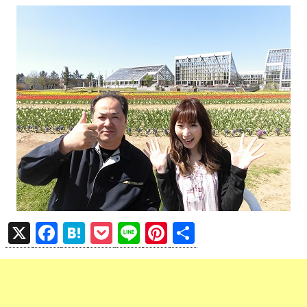
X
F
H
P
Li
Pi
共
a
at
o
n
nt
有
ce
e
ck
e
er
b
n
et
es