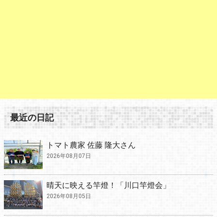
最近の日記
トマト農家 佐藤 隆大さん
2026年08月07日
晴天に映える竿燈！「川口竿燈会」
2026年08月05日