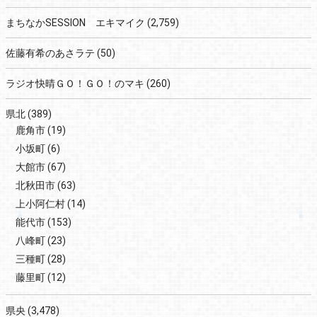
まちなかSESSION エキマイク
(2,759)
佐藤有希のあさラテ
(50)
ラジオ快晴ＧＯ！ＧＯ！のマキ
(260)
県北
(389)
鹿角市
(19)
小坂町
(6)
大館市
(67)
北秋田市
(63)
上小阿仁村
(14)
能代市
(153)
八峰町
(23)
三種町
(28)
藤里町
(12)
県央
(3,478)