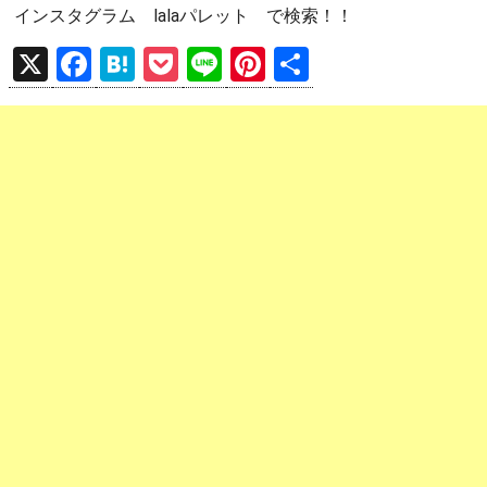
インスタグラム lalaパレット で検索！！
X
F
H
P
Li
Pi
共
a
at
o
n
nt
有
ce
e
ck
e
er
b
n
et
es
o
a
t
o
k