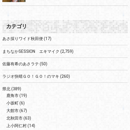
カテゴリ
あさ採りワイド秋田便
(17)
まちなかSESSION エキマイク
(2,759)
佐藤有希のあさラテ
(50)
ラジオ快晴ＧＯ！ＧＯ！のマキ
(260)
県北
(389)
鹿角市
(19)
小坂町
(6)
大館市
(67)
北秋田市
(63)
上小阿仁村
(14)