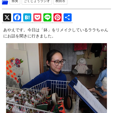
県央
ごくじょうラジオ
秋田市
X
F
H
P
Li
Pi
共
a
at
o
n
nt
有
あやえです。今日は「鉢」をリメイクしているララちゃん
ce
e
ck
e
er
にお話を聞きに行きました。
b
n
et
es
o
a
t
o
k