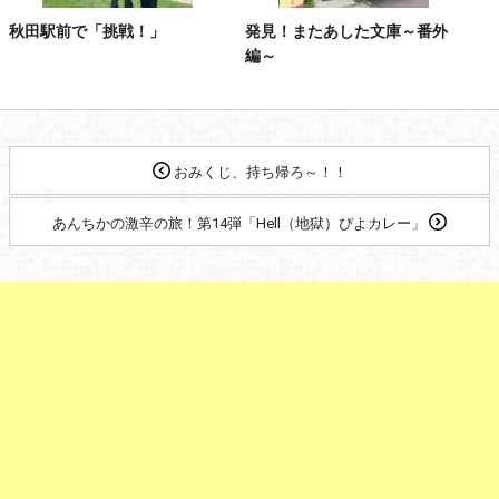
秋田駅前で「挑戦！」
発見！またあした文庫～番外
編～
おみくじ、持ち帰ろ～！！
あんちかの激辛の旅！第14弾「Hell（地獄）ぴよカレー」