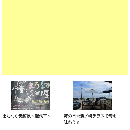
まちなか美術展～能代市～
海の日☆鵜ノ崎テラスで海を
味わう☆