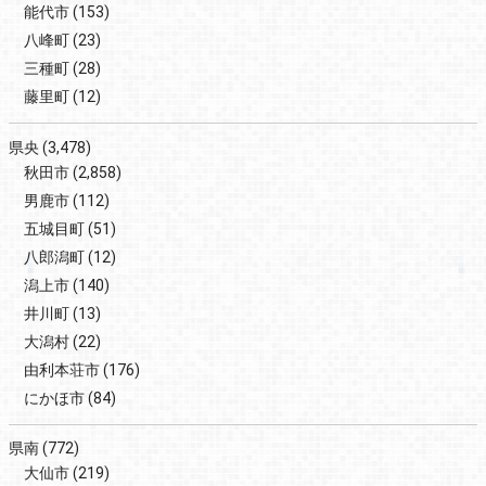
能代市
(153)
八峰町
(23)
三種町
(28)
藤里町
(12)
県央
(3,478)
秋田市
(2,858)
男鹿市
(112)
五城目町
(51)
八郎潟町
(12)
潟上市
(140)
井川町
(13)
大潟村
(22)
由利本荘市
(176)
にかほ市
(84)
県南
(772)
大仙市
(219)