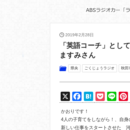
2019年2月28日
「英語コーチ」とし
ますみさん
県央
ごくじょうラジオ
秋田
X
F
H
P
Li
a
at
o
n
かおりです！
c
e
ck
e
4人の子育てをしながら！、自身
e
n
et
新しい仕事をスタートさせた 