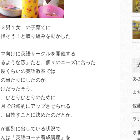
 ３男１女 の子育てに
目指そう！と取り組みを動かした
ママ向けに英語サークルを開催する
するような形」だと、個々のニーズに合った
２度くらいの英語教室では
あ
目の当たりにしたのが
かけだったそう。
まち
え、ひとりひとりのために
佐
ヶ月で飛躍的にアップさせられる
り、目指すことに決めたのだとか。
ラ
体が個別に出している状況で
県
さんは「英語コーチ養成講座」を