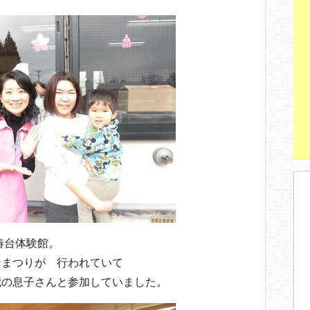
st
椿台体験館。
なまつりが 行われていて
歳の息子さんと参加していました。