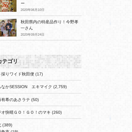
ー
2020年06月10日
秋田県内の特産品作り！今野孝
一さん
2020年09月24日
カテゴリ
さ採りワイド秋田便
(17)
なかSESSION エキマイク
(2,759)
藤有希のあさラテ
(50)
ジオ快晴ＧＯ！ＧＯ！のマキ
(260)
北
(389)
鹿角市
(19)