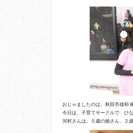
b
a
o
o
k
おじゃましたのは、秋田市雄和 
今日は、子育てサークルで ひ
河村さんは、５歳の娘さん、２