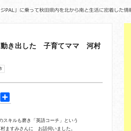
て動き出した 子育てママ 河村
市
Pi
共
nt
有
er
のスキルも磨き「英語コーチ」という
e
河村ますみさんに お話伺いました。