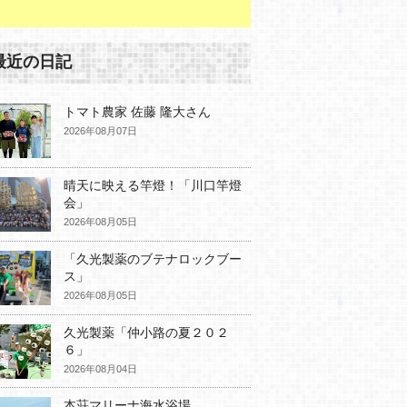
最近の日記
トマト農家 佐藤 隆大さん
2026年08月07日
晴天に映える竿燈！「川口竿燈
会」
2026年08月05日
「久光製薬のブテナロックブー
ス」
2026年08月05日
久光製薬「仲小路の夏２０２
６」
2026年08月04日
本荘マリーナ海水浴場