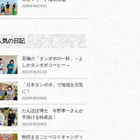
2026年08月04日
人気の日記
至極の「タンポポの一杯」～よ
しかタンポポコーヒー～
2021年06月17日
「日本タンポポ」で地域を元気
に！
2020年06月04日
たんぽぽ博士 今野孝一さんが
手掛ける特産品！
2021年05月06日
秋田まるごとペロリキャンディ