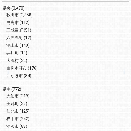
県央
(3,478)
秋田市
(2,858)
男鹿市
(112)
五城目町
(51)
八郎潟町
(12)
潟上市
(140)
井川町
(13)
大潟村
(22)
由利本荘市
(176)
にかほ市
(84)
県南
(772)
大仙市
(219)
美郷町
(29)
仙北市
(125)
横手市
(242)
湯沢市
(88)