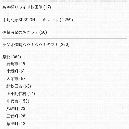
あさ採りワイド秋田便
(17)
まちなかSESSION エキマイク
(2,759)
佐藤有希のあさラテ
(50)
ラジオ快晴ＧＯ！ＧＯ！のマキ
(260)
県北
(389)
鹿角市
(19)
小坂町
(6)
大館市
(67)
北秋田市
(63)
上小阿仁村
(14)
能代市
(153)
八峰町
(23)
三種町
(28)
藤里町
(12)