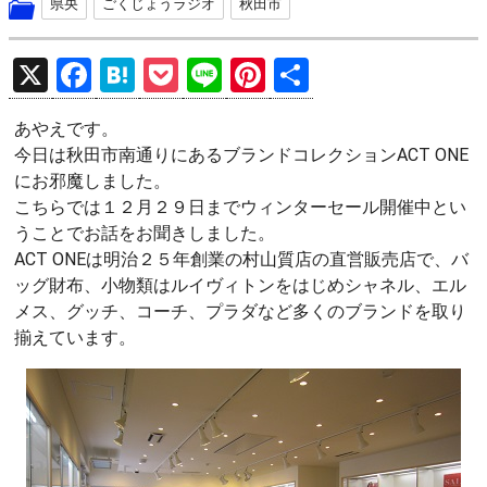
県央
ごくじょうラジオ
秋田市
X
F
H
P
Li
Pi
共
a
at
o
n
nt
有
あやえです。
ce
e
ck
e
er
今日は秋田市南通りにあるブランドコレクションACT ONE
b
n
et
es
にお邪魔しました。
o
a
t
こちらでは１２月２９日までウィンターセール開催中とい
うことでお話をお聞きしました。
o
ACT ONEは明治２５年創業の村山質店の直営販売店で、バ
k
ッグ財布、小物類はルイヴィトンをはじめシャネル、エル
メス、グッチ、コーチ、プラダなど多くのブランドを取り
揃えています。