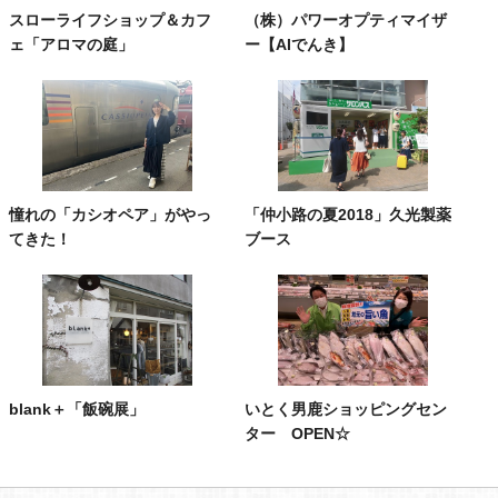
スローライフショップ＆カフ
（株）パワーオプティマイザ
ェ「アロマの庭」
ー【AIでんき】
憧れの「カシオペア」がやっ
「仲小路の夏2018」久光製薬
てきた！
ブース
blank＋「飯碗展」
いとく男鹿ショッピングセン
ター OPEN☆