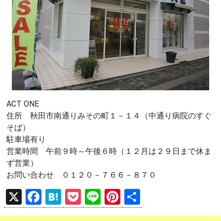
ACT ONE
住所 秋田市南通りみその町１－１４（中通り病院のすぐ
そば）
駐車場有り
営業時間 午前９時～午後６時（１２月は２９日まで休ま
ず営業）
お問い合わせ ０１２０－７６６－８７０
X
F
H
P
Li
Pi
共
a
at
o
n
nt
有