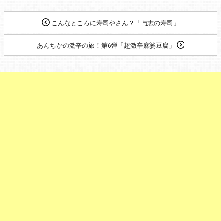
こんなところに寿司やさん？「与志の寿司」
あんちかの激辛の旅！第6弾「超激辛麻婆豆腐」