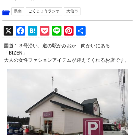
県南
ごくじょうラジオ
大仙市
X
F
H
P
Li
Pi
共
a
at
o
n
nt
有
国道１３号沿い、道の駅かみおか 向かいにある
ce
e
ck
e
er
「BIZEN」
b
n
et
es
大人の女性ファションアイテムが迎えてくれるお店です。
o
a
t
o
k