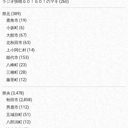
ラジオ快晴ＧＯ！ＧＯ！のマキ
(260)
県北
(389)
鹿角市
(19)
小坂町
(6)
大館市
(67)
北秋田市
(63)
上小阿仁村
(14)
能代市
(153)
八峰町
(23)
三種町
(28)
藤里町
(12)
県央
(3,478)
秋田市
(2,858)
男鹿市
(112)
五城目町
(51)
八郎潟町
(12)