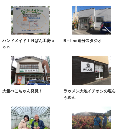
ハンドメイドＩＮぱん工房ｃ
B－line追分スタジオ
ｏｎ
大量ぺこちゃん発見！
ラゥメン大地イチオシの塩ら
ぅめん