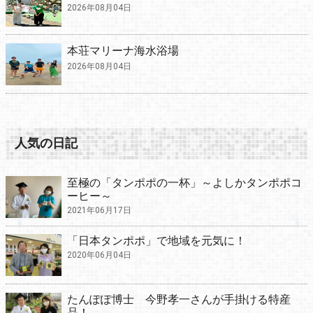
2026年08月04日
本荘マリーナ海水浴場
2026年08月04日
人気の日記
至極の「タンポポの一杯」～よしかタンポポコ
ーヒー～
2021年06月17日
「日本タンポポ」で地域を元気に！
2020年06月04日
たんぽぽ博士 今野孝一さんが手掛ける特産
品！