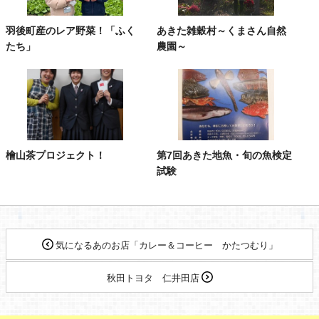
羽後町産のレア野菜！「ふく
あきた雑穀村～くまさん自然
たち」
農園～
檜山茶プロジェクト！
第7回あきた地魚・旬の魚検定
試験
気になるあのお店「カレー＆コーヒー かたつむり」
秋田トヨタ 仁井田店