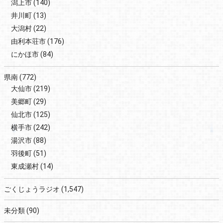
潟上市
(140)
井川町
(13)
大潟村
(22)
由利本荘市
(176)
にかほ市
(84)
県南
(772)
大仙市
(219)
美郷町
(29)
仙北市
(125)
横手市
(242)
湯沢市
(88)
羽後町
(51)
東成瀬村
(14)
ごくじょうラジオ
(1,547)
未分類
(90)