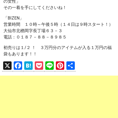
の女性」
その一着を手にしてくださいね！
「BIZEN」
営業時間 １０時～午後５時（１４日は９時スタート！）
大仙市北楢岡字長丁場６３－３
電話：０１８７－８８－８９８５
初売りは１/２ ！ ３万円分のアイテムが入る１万円の福
袋もあります！！
X
F
H
P
Li
Pi
共
a
at
o
n
nt
有
ce
e
ck
e
er
b
n
et
es
o
a
t
o
k