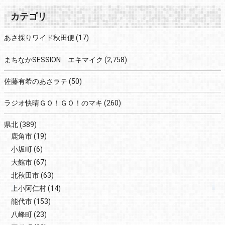
カテゴリ
あさ採りワイド秋田便
(17)
まちなかSESSION エキマイク
(2,758)
佐藤有希のあさラテ
(50)
ラジオ快晴ＧＯ！ＧＯ！のマキ
(260)
県北
(389)
鹿角市
(19)
小坂町
(6)
大館市
(67)
北秋田市
(63)
上小阿仁村
(14)
能代市
(153)
八峰町
(23)