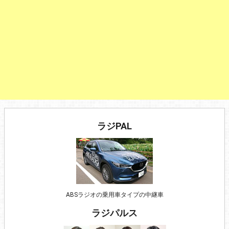
ラジPAL
ABSラジオの乗用車タイプの中継車
ラジパルス