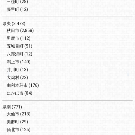
三種町
(28)
藤里町
(12)
県央
(3,478)
秋田市
(2,858)
男鹿市
(112)
五城目町
(51)
八郎潟町
(12)
潟上市
(140)
井川町
(13)
大潟村
(22)
由利本荘市
(176)
にかほ市
(84)
県南
(771)
大仙市
(218)
美郷町
(29)
仙北市
(125)