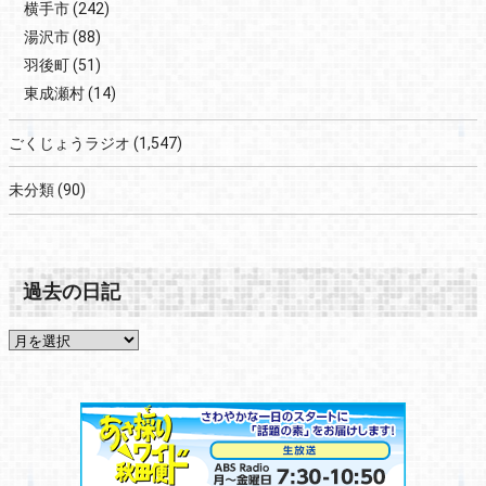
横手市
(242)
湯沢市
(88)
羽後町
(51)
東成瀬村
(14)
ごくじょうラジオ
(1,547)
未分類
(90)
過去の日記