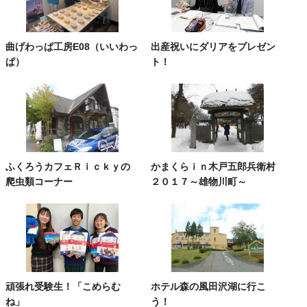
曲げわっぱ工房E08（いいわっ
出産祝いにダリアをプレゼン
ぱ）
ト！
ふくろうカフェＲｉｃｋｙの
かまくらｉｎ木戸五郎兵衛村
爬虫類コーナー
２０１７～雄物川町～
頑張れ受験生！「こめらむ
ホテル森の風田沢湖に行こ
ね」
う！