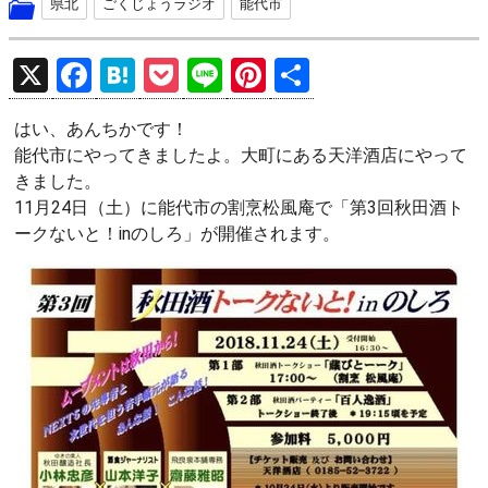
県北
ごくじょうラジオ
能代市
X
F
H
P
Li
Pi
共
a
at
o
n
nt
有
はい、あんちかです！
ce
e
ck
e
er
能代市にやってきましたよ。大町にある天洋酒店にやって
b
n
et
es
きました。
o
a
t
11月24日（土）に能代市の割烹松風庵で「第3回秋田酒ト
ークないと！inのしろ」が開催されます。
o
k