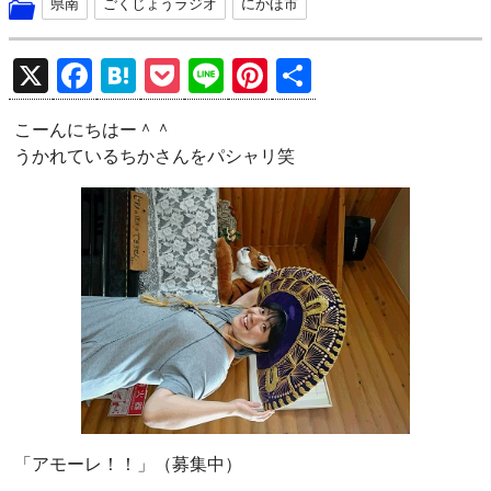
県南
ごくじょうラジオ
にかほ市
X
F
H
P
Li
Pi
共
a
at
o
n
nt
有
こーんにちはー＾＾
ce
e
ck
e
er
うかれているちかさんをパシャリ笑
b
n
et
es
o
a
t
o
k
「アモーレ！！」（募集中）