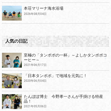
本荘マリーナ海水浴場
2026年08月04日
人気の日記
至極の「タンポポの一杯」～よしかタンポポコ
ーヒー～
2021年06月17日
「日本タンポポ」で地域を元気に！
2020年06月04日
たんぽぽ博士 今野孝一さんが手掛ける特産
品！
2021年05月06日