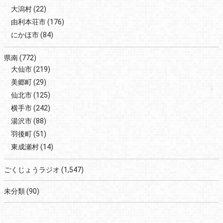
大潟村
(22)
由利本荘市
(176)
にかほ市
(84)
県南
(772)
大仙市
(219)
美郷町
(29)
仙北市
(125)
横手市
(242)
湯沢市
(88)
羽後町
(51)
東成瀬村
(14)
ごくじょうラジオ
(1,547)
未分類
(90)