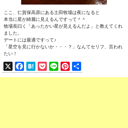
ここ、仁賀保高原にある土田牧場は夜になると
本当に星が綺麗に見えるんですって＾＾
牧場長曰く「あったかい星が見えるんだよ」と教えてくれ
ました。
デートには最適ですって♪
「星空を見に行かないか・・・？」なんてセリフ、言われ
たい！
X
F
H
P
Li
Pi
共
a
at
o
n
nt
有
ce
e
ck
e
er
b
n
et
es
o
a
t
o
k