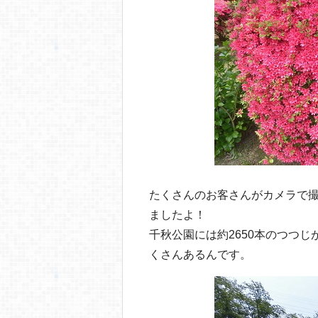
o
o
k
たくさんのお客さんがカメラで
ましたよ！
千秋公園には約2650本のつつ
くさんあるんです。