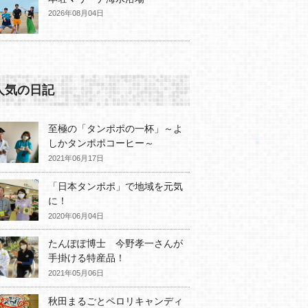
2026年08月04日
人気の日記
至極の「タンポポの一杯」～よ
しかタンポポコーヒー～
2021年06月17日
「日本タンポポ」で地域を元気
に！
2020年06月04日
たんぽぽ博士 今野孝一さんが
手掛ける特産品！
2021年05月06日
秋田まるごとペロリキャンディ