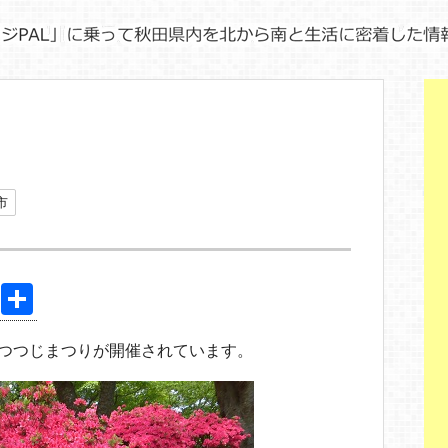
り
市
Pi
共
nt
有
でつつじまつりが開催されています。
er
e
st