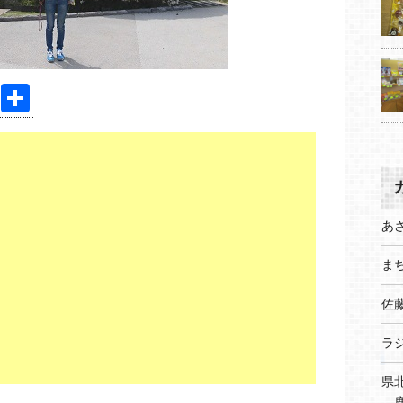
Pi
共
nt
有
er
e
st
あ
まち
佐
ラ
県