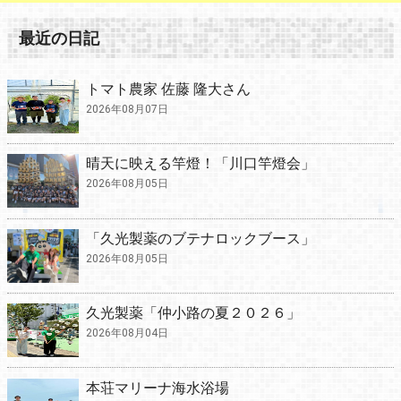
最近の日記
トマト農家 佐藤 隆大さん
2026年08月07日
晴天に映える竿燈！「川口竿燈会」
2026年08月05日
「久光製薬のブテナロックブース」
2026年08月05日
久光製薬「仲小路の夏２０２６」
2026年08月04日
本荘マリーナ海水浴場