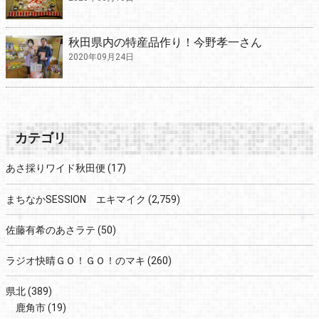
秋田県内の特産品作り！今野孝一さん
2020年09月24日
カテゴリ
あさ採りワイド秋田便
(17)
まちなかSESSION エキマイク
(2,759)
佐藤有希のあさラテ
(50)
ラジオ快晴ＧＯ！ＧＯ！のマキ
(260)
県北
(389)
鹿角市
(19)