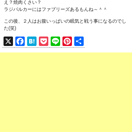
え？焼肉くさい？
ラジパルカーにはファブリーズあるもんね～＾＾
この後、２人はお腹いっぱいの眠気と戦う事になるのでし
た(笑)
X
F
H
P
Li
Pi
共
a
at
o
n
nt
有
ce
e
ck
e
er
b
n
et
es
o
a
t
o
k