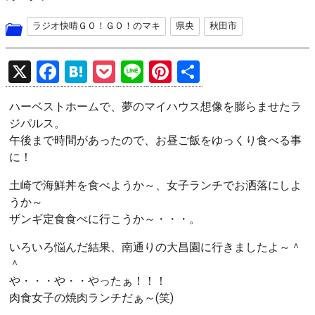
ラジオ快晴ＧＯ！ＧＯ！のマキ
県央
秋田市
X
F
H
P
Li
Pi
共
a
at
o
n
nt
有
ハーベストホームで、夢のマイハウス想像を膨らませたラ
ce
e
ck
e
er
ジパルス。
b
n
et
es
午後まで時間があったので、お昼ご飯をゆっくり食べる事
o
a
t
に！
o
土崎で海鮮丼を食べようか～、女子ランチでお洒落にしよ
k
うか～
ザンギ定食食べに行こうか～・・・。
いろいろ悩んだ結果、南通りの大昌園に行きましたよ～＾
＾
や・・・や・・やったぁ！！！
肉食女子の焼肉ランチだぁ～(笑)