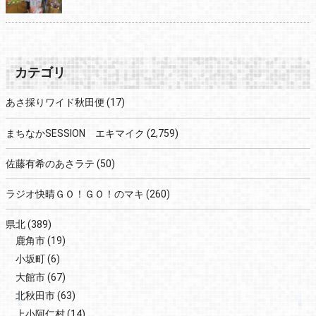
カテゴリ
あさ採りワイド秋田便
(17)
まちなかSESSION エキマイク
(2,759)
佐藤有希のあさラテ
(50)
ラジオ快晴ＧＯ！ＧＯ！のマキ
(260)
県北
(389)
鹿角市
(19)
小坂町
(6)
大館市
(67)
北秋田市
(63)
上小阿仁村
(14)