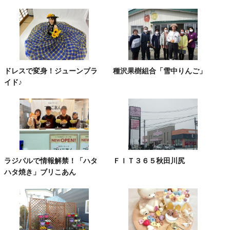
ドレスで変身！ジューンブラ
種沢果樹組合「雪中りんご」
イド♪
ラジパルで情報解禁！「ハタ
ＦＩＴ３６５秋田川尻
ハタ焼き」ブリこあん