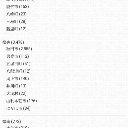
能代市
(153)
八峰町
(23)
三種町
(28)
藤里町
(12)
県央
(3,478)
秋田市
(2,858)
男鹿市
(112)
五城目町
(51)
八郎潟町
(12)
潟上市
(140)
井川町
(13)
大潟村
(22)
由利本荘市
(176)
にかほ市
(84)
県南
(772)
大仙市
(219)