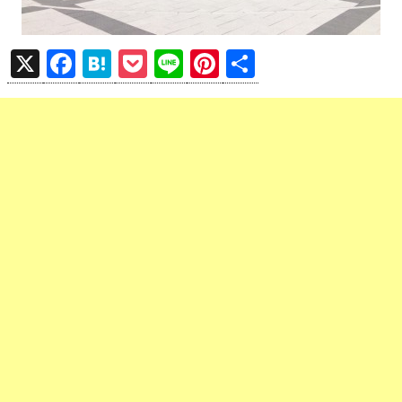
X
F
H
P
Li
Pi
共
a
at
o
n
nt
有
ce
e
ck
e
er
b
n
et
es
o
a
t
o
k