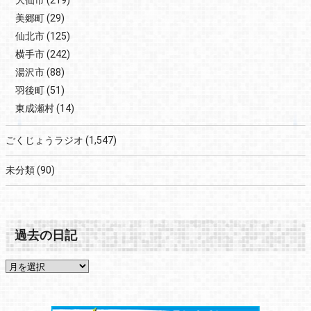
美郷町
(29)
仙北市
(125)
横手市
(242)
湯沢市
(88)
羽後町
(51)
東成瀬村
(14)
ごくじょうラジオ
(1,547)
未分類
(90)
過去の日記