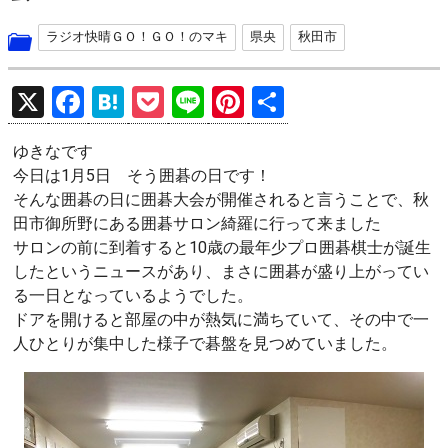
ラジオ快晴ＧＯ！ＧＯ！のマキ
県央
秋田市
X
F
H
P
Li
Pi
共
a
at
o
n
nt
有
ゆきなです
ce
e
ck
e
er
今日は1月5日 そう囲碁の日です！
b
n
et
es
そんな囲碁の日に囲碁大会が開催されると言うことで、秋
o
a
t
田市御所野にある囲碁サロン綺羅に行って来ました
サロンの前に到着すると10歳の最年少プロ囲碁棋士が誕生
o
したというニュースがあり、まさに囲碁が盛り上がってい
k
る一日となっているようでした。
ドアを開けると部屋の中が熱気に満ちていて、その中で一
人ひとりが集中した様子で碁盤を見つめていました。