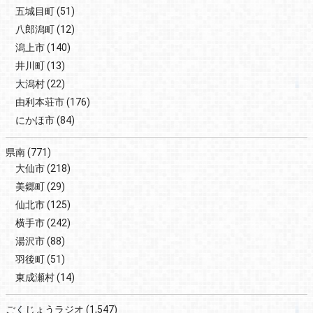
五城目町
(51)
八郎潟町
(12)
潟上市
(140)
井川町
(13)
大潟村
(22)
由利本荘市
(176)
にかほ市
(84)
県南
(771)
大仙市
(218)
美郷町
(29)
仙北市
(125)
横手市
(242)
湯沢市
(88)
羽後町
(51)
東成瀬村
(14)
ごくじょうラジオ
(1,547)