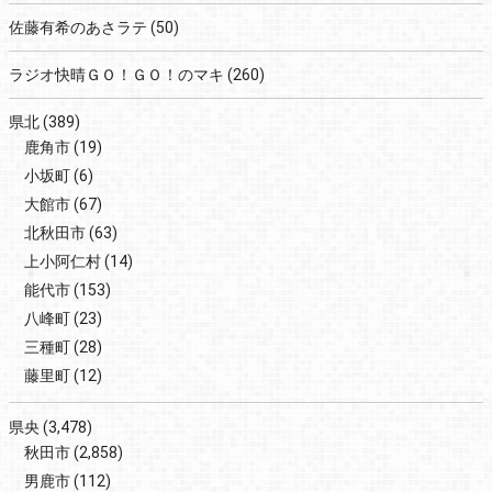
佐藤有希のあさラテ
(50)
ラジオ快晴ＧＯ！ＧＯ！のマキ
(260)
県北
(389)
鹿角市
(19)
小坂町
(6)
大館市
(67)
北秋田市
(63)
上小阿仁村
(14)
能代市
(153)
八峰町
(23)
三種町
(28)
藤里町
(12)
県央
(3,478)
秋田市
(2,858)
男鹿市
(112)