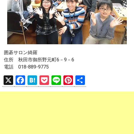
囲碁サロン綺羅
住所 秋田市御所野元町6－9－6
電話 018-889-9775
X
F
H
P
Li
Pi
共
a
at
o
n
nt
有
ce
e
ck
e
er
b
n
et
es
o
a
t
o