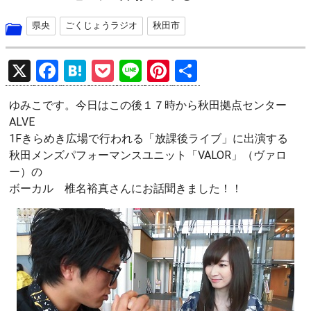
県央
ごくじょうラジオ
秋田市
X
F
H
P
Li
Pi
共
a
at
o
n
nt
有
ゆみこです。今日はこの後１７時から秋田拠点センター
ce
e
ck
e
er
ALVE
b
n
et
es
‪1Fきらめき広場で行われる「放課後ライブ」に出演する
o
a
t
秋田メンズパフォーマンスユニット「VALOR」（ヴァロ
ー）の
o
ボーカル 椎名裕真さんにお話聞きました！！
k