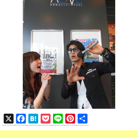
X
F
H
P
Li
Pi
共
a
at
o
n
nt
有