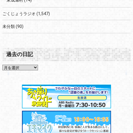
東成瀬村
(14)
ごくじょうラジオ
(1,547)
未分類
(90)
過去の日記