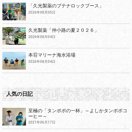
「久光製薬のブテナロックブース」
2026年08月05日
久光製薬「仲小路の夏２０２６」
2026年08月04日
本荘マリーナ海水浴場
2026年08月04日
人気の日記
至極の「タンポポの一杯」～よしかタンポポコ
ーヒー～
2021年06月17日