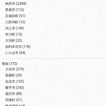
秋田市
(2,858)
男鹿市
(112)
五城目町
(51)
八郎潟町
(12)
潟上市
(140)
井川町
(13)
大潟村
(22)
由利本荘市
(176)
にかほ市
(84)
県南
(772)
大仙市
(219)
美郷町
(29)
仙北市
(125)
横手市
(242)
湯沢市
(88)
羽後町
(51)