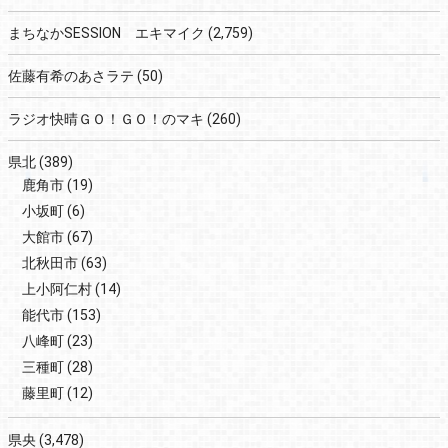
まちなかSESSION エキマイク
(2,759)
佐藤有希のあさラテ
(50)
ラジオ快晴ＧＯ！ＧＯ！のマキ
(260)
県北
(389)
鹿角市
(19)
小坂町
(6)
大館市
(67)
北秋田市
(63)
上小阿仁村
(14)
能代市
(153)
八峰町
(23)
三種町
(28)
藤里町
(12)
県央
(3,478)