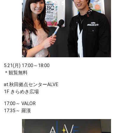
‪5.21(月) 17:00～18:00‬
‪＊観覧無料‬
‪at.秋田拠点センターALVE ‬
‪1F きらめき広場‬
‪17:00～ VALOR‬
‪17:35～ 羅漢‬