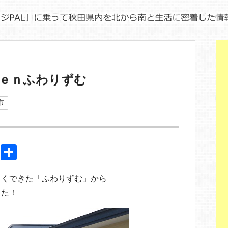
ｅｎふわりずむ
市
Pi
共
nt
有
しくできた「ふわりずむ」から
er
した！
e
st