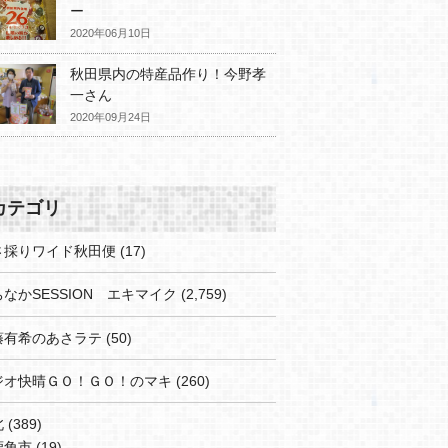
ー
2020年06月10日
秋田県内の特産品作り！今野孝
一さん
2020年09月24日
カテゴリ
さ採りワイド秋田便
(17)
なかSESSION エキマイク
(2,759)
藤有希のあさラテ
(50)
ジオ快晴ＧＯ！ＧＯ！のマキ
(260)
北
(389)
鹿角市
(19)