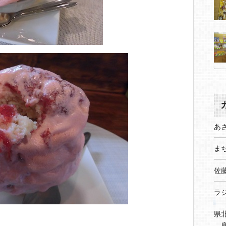
あ
まち
佐
ラ
県