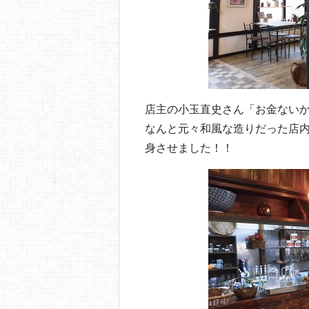
店主の小玉直史さん「お金ない
なんと元々和風な造りだった店
身させました！！