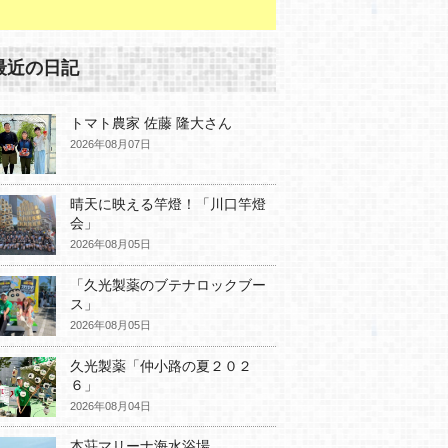
最近の日記
トマト農家 佐藤 隆大さん
2026年08月07日
晴天に映える竿燈！「川口竿燈
会」
2026年08月05日
「久光製薬のブテナロックブー
ス」
2026年08月05日
久光製薬「仲小路の夏２０２
６」
2026年08月04日
本荘マリーナ海水浴場