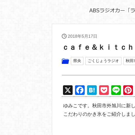
2018年5月17日
ｃａｆｅ＆ｋｉｔｃｈ
県央
ごくじょうラジオ
秋田
X
F
H
P
Li
a
at
o
n
ゆみこです。秋田市外旭川に新
c
e
ck
e
こだわりのかき氷をご紹介しま
e
n
et
b
a