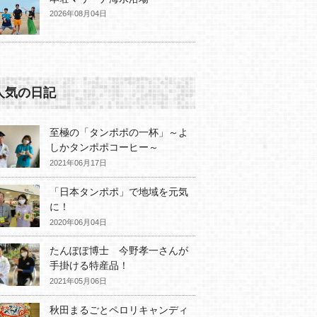
2026年08月04日
人気の日記
至極の「タンポポの一杯」～よ
しかタンポポコーヒー～
2021年06月17日
「日本タンポポ」で地域を元気
に！
2020年06月04日
たんぽぽ博士 今野孝一さんが
手掛ける特産品！
2021年05月06日
秋田まるごとペロリキャンディ