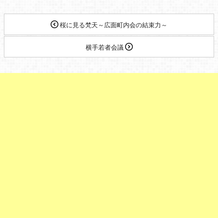
桜に見る梵天～広面町内会の結束力～
横手若者会議