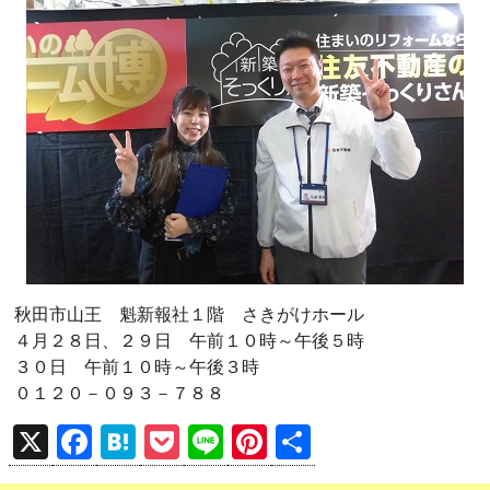
秋田市山王 魁新報社１階 さきがけホール
４月２８日、２９日 午前１０時～午後５時
３０日 午前１０時～午後３時
０１２０－０９３－７８８
X
F
H
P
Li
Pi
共
a
at
o
n
nt
有