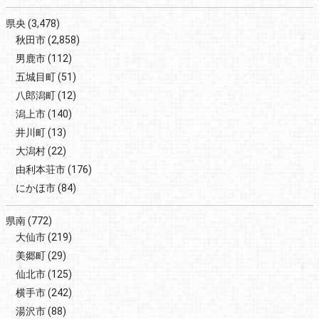
県央
(3,478)
秋田市
(2,858)
男鹿市
(112)
五城目町
(51)
八郎潟町
(12)
潟上市
(140)
井川町
(13)
大潟村
(22)
由利本荘市
(176)
にかほ市
(84)
県南
(772)
大仙市
(219)
美郷町
(29)
仙北市
(125)
横手市
(242)
湯沢市
(88)