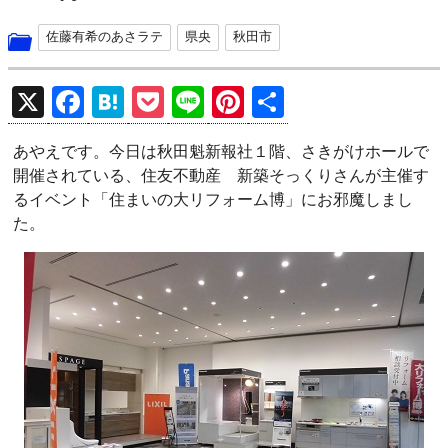
佐藤有希のあさラテ
県央
秋田市
X
F
H
P
Li
Pi
共
a
at
o
n
nt
有
あやえです。今日は秋田魁新報社１階、さきがけホールで
ce
e
ck
e
er
開催されている、住友不動産 新築そっくりさんが主催す
b
n
et
es
るイベント「住まいの大リフォーム博」にお邪魔しまし
o
a
t
た。
o
k