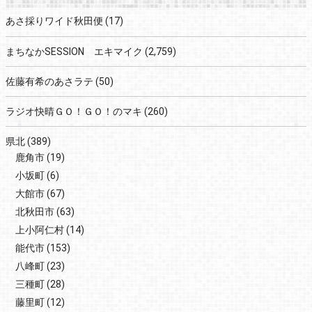
あさ採りワイド秋田便
(17)
まちなかSESSION エキマイク
(2,759)
佐藤有希のあさラテ
(50)
ラジオ快晴ＧＯ！ＧＯ！のマキ
(260)
県北
(389)
鹿角市
(19)
小坂町
(6)
大館市
(67)
北秋田市
(63)
上小阿仁村
(14)
能代市
(153)
八峰町
(23)
三種町
(28)
藤里町
(12)