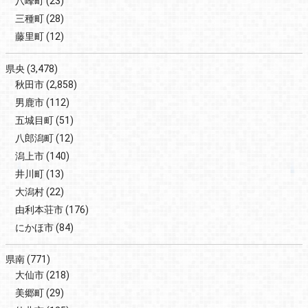
八峰町
(23)
三種町
(28)
藤里町
(12)
県央
(3,478)
秋田市
(2,858)
男鹿市
(112)
五城目町
(51)
八郎潟町
(12)
潟上市
(140)
井川町
(13)
大潟村
(22)
由利本荘市
(176)
にかほ市
(84)
県南
(771)
大仙市
(218)
美郷町
(29)