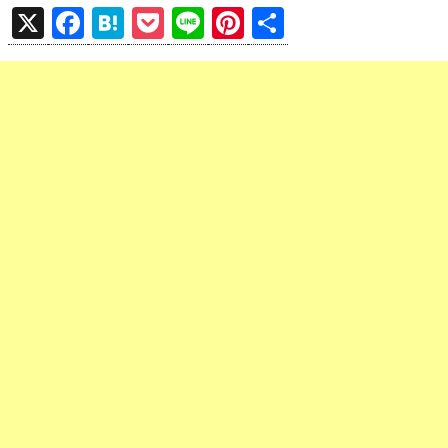
X
F
H
P
Li
Pi
共
a
at
o
n
nt
有
ce
e
ck
e
er
b
n
et
es
o
a
t
o
k