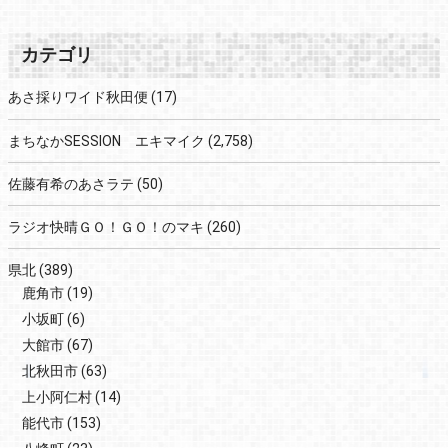
カテゴリ
あさ採りワイド秋田便
(17)
まちなかSESSION エキマイク
(2,758)
佐藤有希のあさラテ
(50)
ラジオ快晴ＧＯ！ＧＯ！のマキ
(260)
県北
(389)
鹿角市
(19)
小坂町
(6)
大館市
(67)
北秋田市
(63)
上小阿仁村
(14)
能代市
(153)