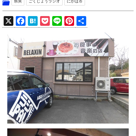
県央
ごくじょうラジオ
にかほ市
X
F
H
P
Li
Pi
共
a
at
o
n
nt
有
ce
e
ck
e
er
b
n
et
es
o
a
t
o
k