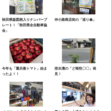
秋田県版図柄入りナンバープ
仲小路商店街の「巡り傘」
レート！「秋田県全自動車協
会」
今年も「重兵衛トマト」始ま
排水溝の「ど根性〇〇」発
ったよ！！
見！