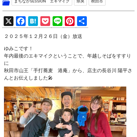
まちなかSESSION エキマイク
県央
秋田市
X
F
H
P
Li
Pi
共
a
at
o
n
nt
有
２０２５年１２月２６日（金）放送
ce
e
ck
e
er
b
n
et
es
ゆみこです！
年内最後のエキマイクということで、年越しそばをすすり
o
a
t
に
o
秋田市山王「手打蕎麦 港庵」から、店主の長谷川 陽平さ
k
んとお伝えしました🎤