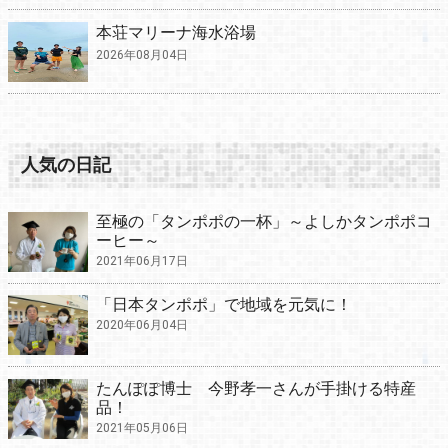
本荘マリーナ海水浴場
2026年08月04日
人気の日記
至極の「タンポポの一杯」～よしかタンポポコ
ーヒー～
2021年06月17日
「日本タンポポ」で地域を元気に！
2020年06月04日
たんぽぽ博士 今野孝一さんが手掛ける特産
品！
2021年05月06日