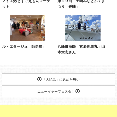
ノイエyyとすごえもんマーケ
第１９回 土崎みなとふくま
ット
つり「香味」
ル・エタージュ「師走展」
八峰町漁師「玄辰但馬丸」山
本太志さん
「大絵馬」に込めた思い
ニューイヤーフェスタ！