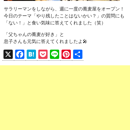
サラリーマンをしながら、週に一度の蕎麦屋をオープン！
今日のテーマ「やり残したことはないかい？」の質問にも
「ない！」と食い気味に答えてくれました（笑）
「父ちゃんの蕎麦が好き」と
息子さんも元気に答えてくれましたよ🎤
X
F
H
P
Li
Pi
共
a
at
o
n
nt
有
ce
e
ck
e
er
b
n
et
es
o
a
t
o
k