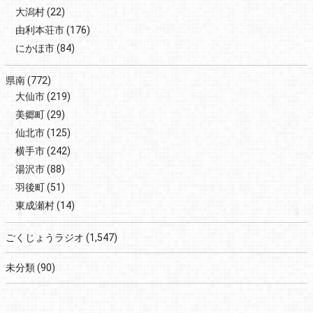
大潟村
(22)
由利本荘市
(176)
にかほ市
(84)
県南
(772)
大仙市
(219)
美郷町
(29)
仙北市
(125)
横手市
(242)
湯沢市
(88)
羽後町
(51)
東成瀬村
(14)
ごくじょうラジオ
(1,547)
未分類
(90)