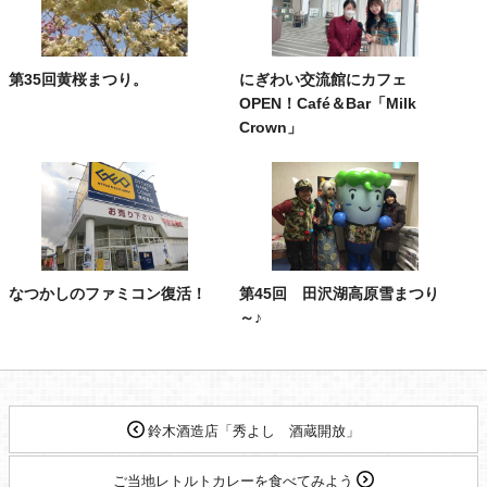
第35回黄桜まつり。
にぎわい交流館にカフェ
OPEN！Café＆Bar「Milk
Crown」
なつかしのファミコン復活！
第45回 田沢湖高原雪まつり
～♪
鈴木酒造店「秀よし 酒蔵開放」
ご当地レトルトカレーを食べてみよう