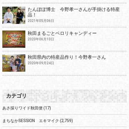
たんぽぽ博士 今野孝一さんが手掛ける特産
品！
2021年05月06日
秋田まるごとペロリキャンディー
2020年06月10日
秋田県内の特産品作り！今野孝一さん
2020年09月24日
カテゴリ
あさ採りワイド秋田便
(17)
まちなかSESSION エキマイク
(2,759)