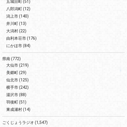
五城目町
(51)
八郎潟町
(12)
潟上市
(140)
井川町
(13)
大潟村
(22)
由利本荘市
(176)
にかほ市
(84)
県南
(772)
大仙市
(219)
美郷町
(29)
仙北市
(125)
横手市
(242)
湯沢市
(88)
羽後町
(51)
東成瀬村
(14)
ごくじょうラジオ
(1,547)