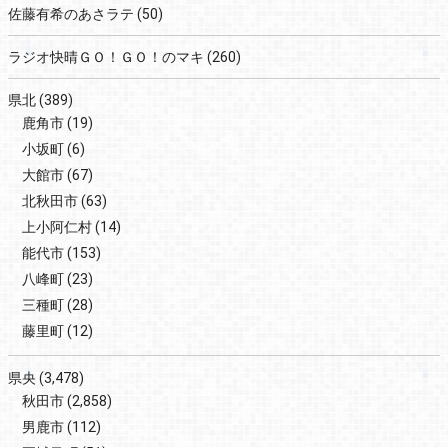
佐藤有希のあさラテ
(50)
ラジオ快晴ＧＯ！ＧＯ！のマキ
(260)
県北
(389)
鹿角市
(19)
小坂町
(6)
大館市
(67)
北秋田市
(63)
上小阿仁村
(14)
能代市
(153)
八峰町
(23)
三種町
(28)
藤里町
(12)
県央
(3,478)
秋田市
(2,858)
男鹿市
(112)