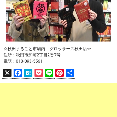
☆秋田まるごと市場内 グロッサーズ秋田店☆
住所：秋田市卸町2丁目2番7号
電話：018-893-5561
X
F
H
P
Li
Pi
共
a
at
o
n
nt
有
ce
e
ck
e
er
b
n
et
es
o
a
t
o