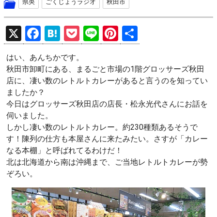
県央
ごくじょうラジオ
秋田市
X
F
H
P
Li
Pi
共
a
at
o
n
nt
有
はい、あんちかです。
ce
e
ck
e
er
秋田市卸町にある、まるごと市場の1階グロッサーズ秋田
b
n
et
es
店に、凄い数のレトルトカレーがあると言うのを知ってい
o
a
t
ましたか？
今日はグロッサーズ秋田店の店長・松永光代さんにお話を
o
伺いました。
k
しかし凄い数のレトルトカレー。約230種類あるそうで
す！陳列の仕方も本屋さんに来たみたい。さすが「カレー
なる本棚」と呼ばれてるわけだ！
北は北海道から南は沖縄まで、ご当地レトルトカレーが勢
ぞろい。