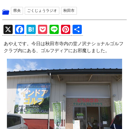
県央
ごくじょうラジオ
秋田市
X
F
H
P
Li
Pi
共
a
at
o
n
nt
有
あやえです。今日は秋田市寺内の堂ノ沢ナショナルゴルフ
ce
e
ck
e
er
クラブ内にある、ゴルフディアにお邪魔しました。
b
n
et
es
o
a
t
o
k