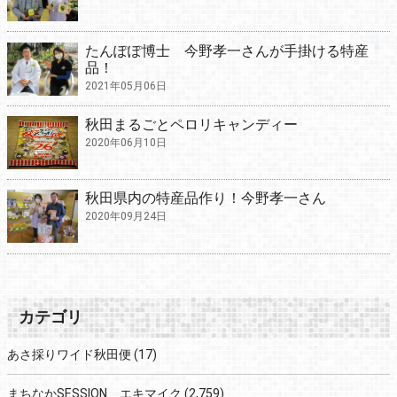
たんぽぽ博士 今野孝一さんが手掛ける特産
品！
2021年05月06日
秋田まるごとペロリキャンディー
2020年06月10日
秋田県内の特産品作り！今野孝一さん
2020年09月24日
カテゴリ
あさ採りワイド秋田便
(17)
まちなかSESSION エキマイク
(2,759)