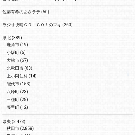
佐藤有希のあさラテ
(50)
ラジオ快晴ＧＯ！ＧＯ！のマキ
(260)
県北
(389)
鹿角市
(19)
小坂町
(6)
大館市
(67)
北秋田市
(63)
上小阿仁村
(14)
能代市
(153)
八峰町
(23)
三種町
(28)
藤里町
(12)
県央
(3,478)
秋田市
(2,858)