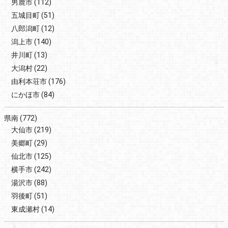
男鹿市
(112)
五城目町
(51)
八郎潟町
(12)
潟上市
(140)
井川町
(13)
大潟村
(22)
由利本荘市
(176)
にかほ市
(84)
県南
(772)
大仙市
(219)
美郷町
(29)
仙北市
(125)
横手市
(242)
湯沢市
(88)
羽後町
(51)
東成瀬村
(14)