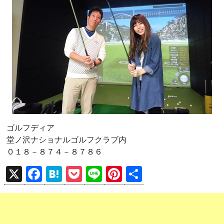
ゴルフディア
堂ノ沢ナショナルゴルフクラブ内
０１８－８７４－８７８６
X
F
H
P
Li
Pi
共
a
at
o
n
nt
有
ce
e
ck
e
er
b
n
et
es