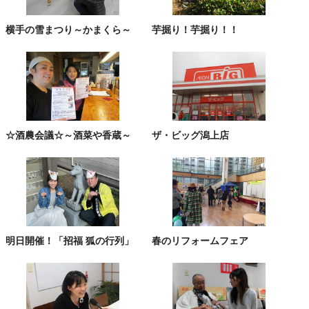
横手の雪まつり～かまくら～
芋掘り！芋掘り！！
☆酒農会議☆～酒菜や香蔵～
ザ・ビッグ潟上店
明日開催！「招福 狐の行列」
春のリフォームフェア