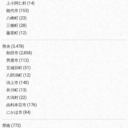
上小阿仁村
(14)
能代市
(153)
八峰町
(23)
三種町
(28)
藤里町
(12)
県央
(3,478)
秋田市
(2,858)
男鹿市
(112)
五城目町
(51)
八郎潟町
(12)
潟上市
(140)
井川町
(13)
大潟村
(22)
由利本荘市
(176)
にかほ市
(84)
県南
(772)