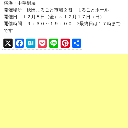
横浜・中華街展
開催場所 秋田まるごと市場２階 まるごとホール
開催日 １２月８日（金）～１２月１７日（日）
開催時間 ９：３０～１９：００ ※最終日は１７時まで
です
X
F
H
P
Li
Pi
共
a
at
o
n
nt
有
ce
e
ck
e
er
b
n
et
es
o
a
t
o
k