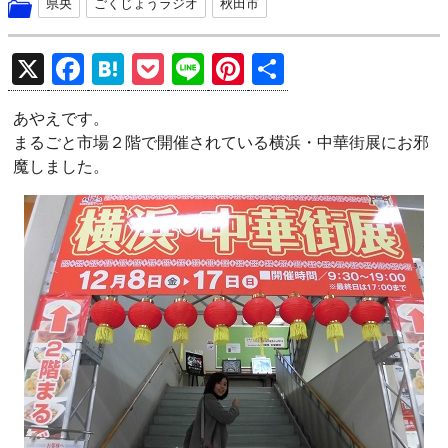
県央
ごくじょうラジオ
秋田市
X
F
H
P
Li
Pi
共
a
at
o
n
nt
有
あやえです。
ce
e
ck
e
er
まるごと市場２階で開催されている横浜・中華街展にお邪
b
n
et
es
魔しました。
o
a
t
o
k