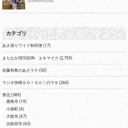
2020年09月24日
カテゴリ
あさ採りワイド秋田便
(17)
まちなかSESSION エキマイク
(2,759)
佐藤有希のあさラテ
(50)
ラジオ快晴ＧＯ！ＧＯ！のマキ
(260)
県北
(389)
鹿角市
(19)
小坂町
(6)
大館市
(67)
北秋田市
(63)