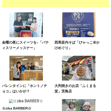
金曜の夜にスイーツを♪「パテ
西馬音内そば「びゃっこ冷か
ィスリーメッスナー」
けめぐり」
バレンタインに「ホントノチ
大判焼きのお店「ふくまる
ョコ」はいかが？
堂」茨島店
☆zika BARBER☆