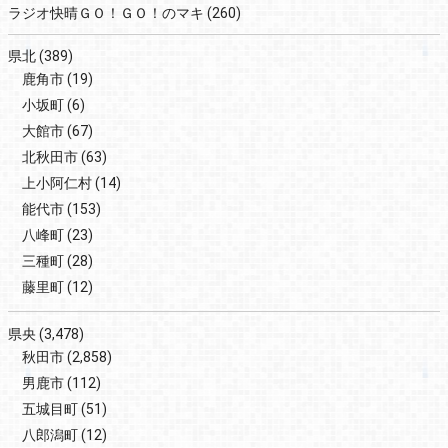
ラジオ快晴ＧＯ！ＧＯ！のマキ
(260)
県北
(389)
鹿角市
(19)
小坂町
(6)
大館市
(67)
北秋田市
(63)
上小阿仁村
(14)
能代市
(153)
八峰町
(23)
三種町
(28)
藤里町
(12)
県央
(3,478)
秋田市
(2,858)
男鹿市
(112)
五城目町
(51)
八郎潟町
(12)