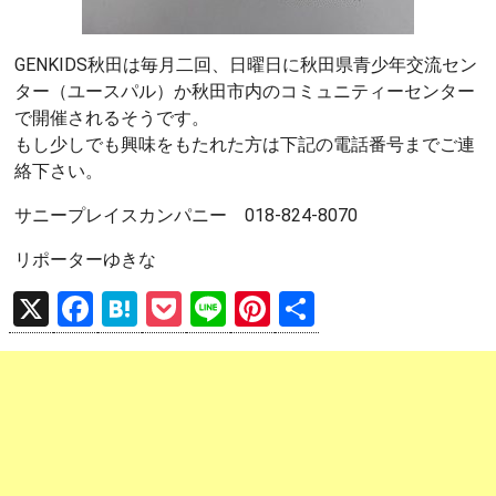
GENKIDS秋田は毎月二回、日曜日に秋田県青少年交流セン
ター（ユースパル）か秋田市内のコミュニティーセンター
で開催されるそうです。
もし少しでも興味をもたれた方は下記の電話番号までご連
絡下さい。
サニープレイスカンパニー 018-824-8070
リポーターゆきな
X
F
H
P
Li
Pi
共
a
at
o
n
nt
有
ce
e
ck
e
er
b
n
et
es
o
a
t
o