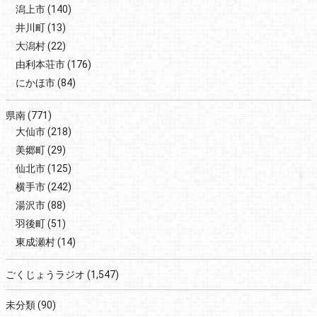
潟上市
(140)
井川町
(13)
大潟村
(22)
由利本荘市
(176)
にかほ市
(84)
県南
(771)
大仙市
(218)
美郷町
(29)
仙北市
(125)
横手市
(242)
湯沢市
(88)
羽後町
(51)
東成瀬村
(14)
ごくじょうラジオ
(1,547)
未分類
(90)