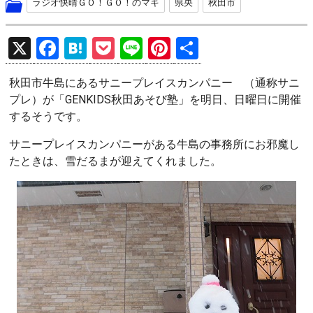
ラジオ快晴ＧＯ！ＧＯ！のマキ
県央
秋田市
X
F
H
P
Li
Pi
共
a
at
o
n
nt
有
秋田市牛島にあるサニープレイスカンパニー （通称サニ
ce
e
ck
e
er
プレ）が「GENKIDS秋田あそび塾」を明日、日曜日に開催
b
n
et
es
するそうです。
o
a
t
サニープレイスカンパニーがある牛島の事務所にお邪魔し
o
たときは、雪だるまが迎えてくれました。
k