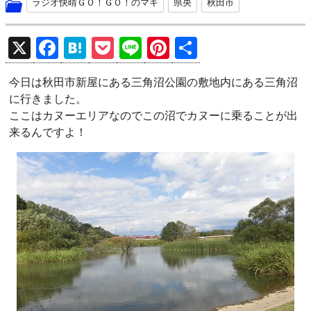
ラジオ快晴ＧＯ！ＧＯ！のマキ
県央
秋田市
X
F
H
P
Li
Pi
共
a
at
o
n
nt
有
今日は秋田市新屋にある三角沼公園の敷地内にある三角沼
ce
e
ck
e
er
に行きました。
b
n
et
es
ここはカヌーエリアなのでこの沼でカヌーに乗ることが出
o
a
t
来るんですよ！
o
k