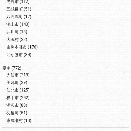
男鹿市
(112)
五城目町
(51)
八郎潟町
(12)
潟上市
(140)
井川町
(13)
大潟村
(22)
由利本荘市
(176)
にかほ市
(84)
県南
(772)
大仙市
(219)
美郷町
(29)
仙北市
(125)
横手市
(242)
湯沢市
(88)
羽後町
(51)
東成瀬村
(14)