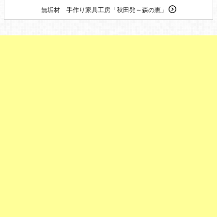
無垢材 手作り家具工房「秋田発～森の恵」