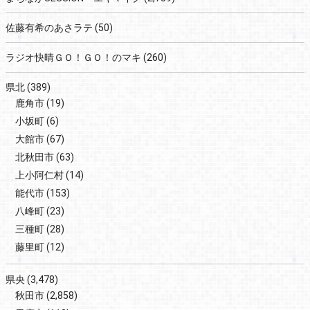
佐藤有希のあさラテ
(50)
ラジオ快晴ＧＯ！ＧＯ！のマキ
(260)
県北
(389)
鹿角市
(19)
小坂町
(6)
大館市
(67)
北秋田市
(63)
上小阿仁村
(14)
能代市
(153)
八峰町
(23)
三種町
(28)
藤里町
(12)
県央
(3,478)
秋田市
(2,858)