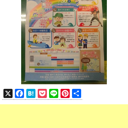
X
F
H
P
Li
Pi
共
a
at
o
n
nt
有
ce
e
ck
e
er
b
n
et
es