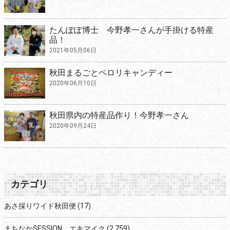
たんぽぽ博士 今野孝一さんが手掛ける特産
品！
2021年05月06日
秋田まるごとペロリキャンディー
2020年06月10日
秋田県内の特産品作り！今野孝一さん
2020年09月24日
カテゴリ
あさ採りワイド秋田便
(17)
まちなかSESSION エキマイク
(2,759)