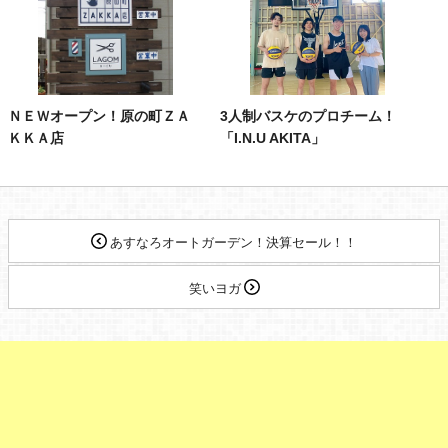
ＮＥＷオープン！原の町ＺＡ
3人制バスケのプロチーム！
ＫＫＡ店
「I.N.U AKITA」
あすなろオートガーデン！決算セール！！
笑いヨガ