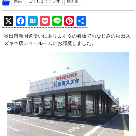
県央
ごくじょうラジオ
秋田市
X
F
H
P
Li
Pi
共
a
at
o
n
nt
有
秋田市新国道沿いにありますＳの看板でおなじみの秋田ス
ce
e
ck
e
er
ズキ本店ショールームにお邪魔しました。
b
n
et
es
o
a
t
o
k