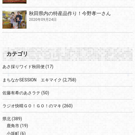
秋田県内の特産品作り！今野孝一さん
2020年09月24日
カテゴリ
あさ採りワイド秋田便
(17)
まちなかSESSION エキマイク
(2,758)
佐藤有希のあさラテ
(50)
ラジオ快晴ＧＯ！ＧＯ！のマキ
(260)
県北
(389)
鹿角市
(19)
小坂町
(6)