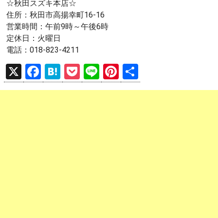
☆秋田スズキ本店☆
住所：秋田市高揚幸町16-16
営業時間：午前9時～午後6時
定休日：火曜日
電話：018-823-4211
X
F
H
P
Li
Pi
共
a
at
o
n
nt
有
ce
e
ck
e
er
b
n
et
es
o
a
t
o
k