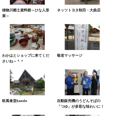
雄物川郷土資料館～ひな人形
ネッツトヨタ秋田・大曲店
展～
わかはとショップに来てくだ
敬老マッサージ
さいね～＾＾
欧風食堂kaede
自動販売機のうどんそばの
「つゆ」が多彩な味わいに！