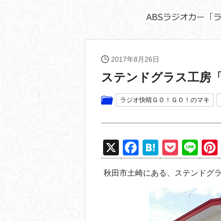
2017年8月26日
ステンドグラス工房
ラジオ快晴ＧＯ！ＧＯ！のマキ
X
F
H
P
Li
a
at
o
n
秋田市土崎にある、ステンドグ
c
e
ck
e
e
n
et
b
a