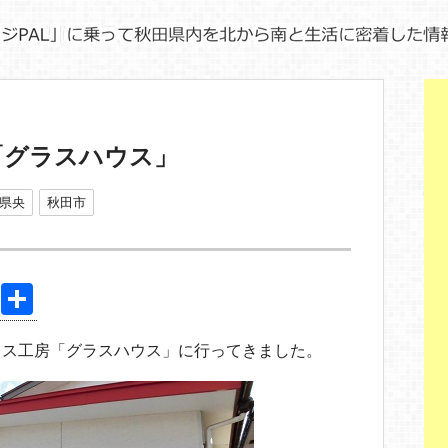
「グラスハウス」
県央
秋田市
Pi
共
nt
有
ラス工房「グラスハウス」に行ってきました。
er
e
st