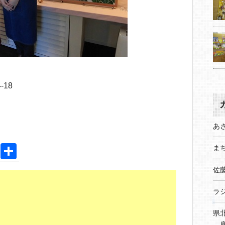
18
あ
Pi
共
まち
nt
有
佐
er
ラ
e
st
県