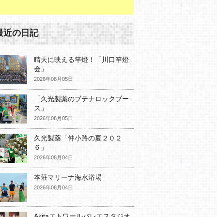
最近の日記
晴天に映える竿燈！「川口竿燈
会」
2026年08月05日
「久光製薬のブテナロックブー
ス」
2026年08月05日
久光製薬「仲小路の夏２０２
６」
2026年08月04日
本荘マリーナ海水浴場
2026年08月04日
Akitaエトワールバレエスタジオ