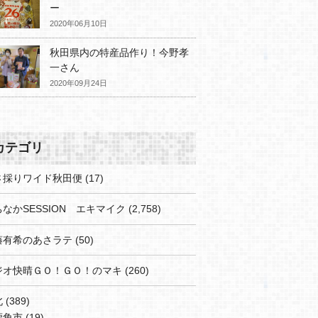
ー
2020年06月10日
秋田県内の特産品作り！今野孝
一さん
2020年09月24日
カテゴリ
さ採りワイド秋田便
(17)
なかSESSION エキマイク
(2,758)
藤有希のあさラテ
(50)
ジオ快晴ＧＯ！ＧＯ！のマキ
(260)
北
(389)
鹿角市
(19)