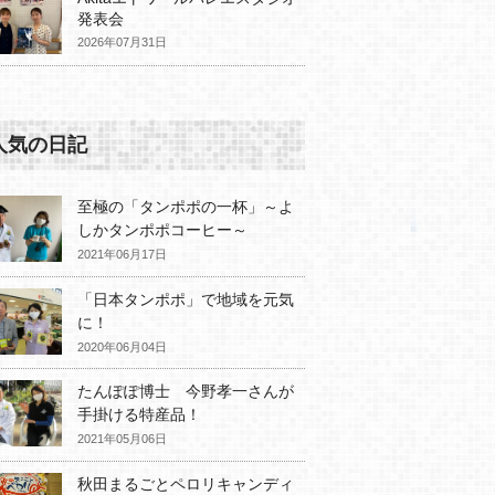
発表会
2026年07月31日
人気の日記
至極の「タンポポの一杯」～よ
しかタンポポコーヒー～
2021年06月17日
「日本タンポポ」で地域を元気
に！
2020年06月04日
たんぽぽ博士 今野孝一さんが
手掛ける特産品！
2021年05月06日
秋田まるごとペロリキャンディ