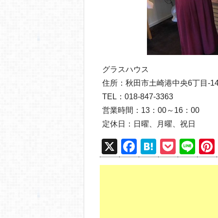
グラスハウス
住所：秋田市土崎港中央6丁目-14-
TEL：018-847-3363
営業時間：13：00～16：00
定休日：日曜、月曜、祝日
X
F
H
P
Li
a
at
o
n
c
e
ck
e
e
n
et
b
a