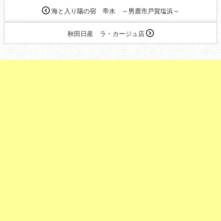
海と入り陽の宿 帝水 ～男鹿市戸賀塩浜～
秋田日産 ラ・カージュ店