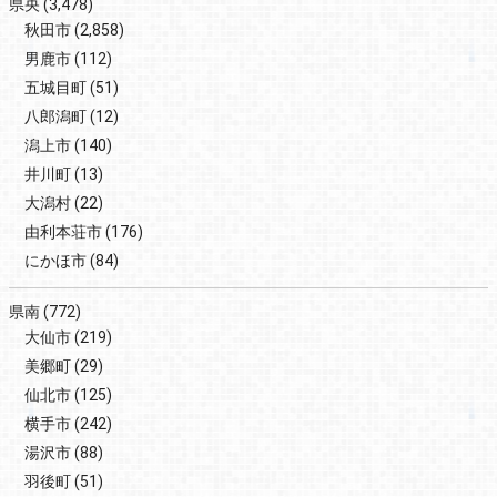
県央
(3,478)
秋田市
(2,858)
男鹿市
(112)
五城目町
(51)
八郎潟町
(12)
潟上市
(140)
井川町
(13)
大潟村
(22)
由利本荘市
(176)
にかほ市
(84)
県南
(772)
大仙市
(219)
美郷町
(29)
仙北市
(125)
横手市
(242)
湯沢市
(88)
羽後町
(51)