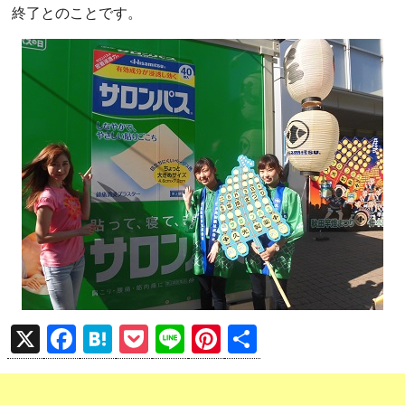
終了とのことです。
X
F
H
P
Li
Pi
共
a
at
o
n
nt
有
ce
e
ck
e
er