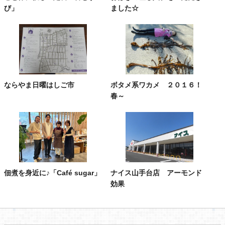
び」
ました☆
ならやま日曜はしご市
ボタメ系ワカメ ２０１６！
春～
佃煮を身近に♪「Café sugar」
ナイス山手台店 アーモンド
効果