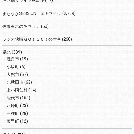
あさ採りワイド秋田便
(17)
まちなかSESSION エキマイク
(2,759)
佐藤有希のあさラテ
(50)
ラジオ快晴ＧＯ！ＧＯ！のマキ
(260)
県北
(389)
鹿角市
(19)
小坂町
(6)
大館市
(67)
北秋田市
(63)
上小阿仁村
(14)
能代市
(153)
八峰町
(23)
三種町
(28)
藤里町
(12)