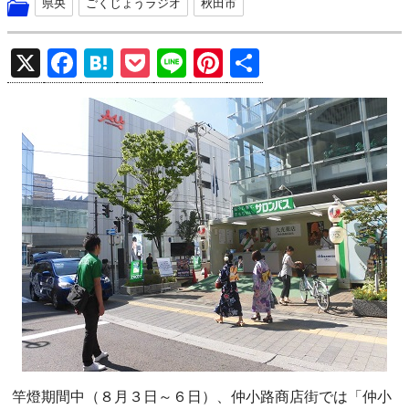
県央
ごくじょうラジオ
秋田市
X
F
H
P
Li
Pi
共
a
at
o
n
nt
有
ce
e
ck
e
er
b
n
et
es
o
a
t
o
k
竿燈期間中（８月３日～６日）、仲小路商店街では「仲小