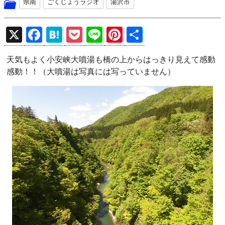
県南
ごくじょうラジオ
湯沢市
X
F
H
P
Li
Pi
共
a
at
o
n
nt
有
天気もよく小安峡大噴湯も橋の上からはっきり見えて感動
ce
e
ck
e
er
感動！！（大噴湯は写真には写っていません）
b
n
et
es
o
a
t
o
k