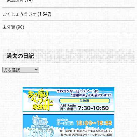
東成瀬村
(14)
ごくじょうラジオ
(1,547)
未分類
(90)
過去の日記