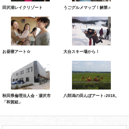
田沢湖レイクリゾート
うごグルメマップ！解禁♬
お昼寝アート☆
大台スキー場から！
秋田県倫理法人会・湯沢市
八郎潟の田んぼアート♪2018。
「和賀組」