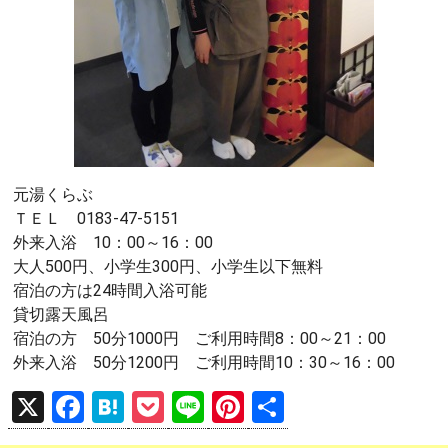
元湯くらぶ
ＴＥＬ 0183-47-5151
外来入浴 10：00～16：00
大人500円、小学生300円、小学生以下無料
宿泊の方は24時間入浴可能
貸切露天風呂
宿泊の方 50分1000円 ご利用時間8：00～21：00
外来入浴 50分1200円 ご利用時間10：30～16：00
X
F
H
P
Li
Pi
共
a
at
o
n
nt
有