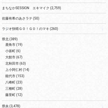
まちなかSESSION エキマイク
(2,759)
佐藤有希のあさラテ
(50)
ラジオ快晴ＧＯ！ＧＯ！のマキ
(260)
県北
(389)
鹿角市
(19)
小坂町
(6)
大館市
(67)
北秋田市
(63)
上小阿仁村
(14)
能代市
(153)
八峰町
(23)
三種町
(28)
藤里町
(12)
県央
(3,478)