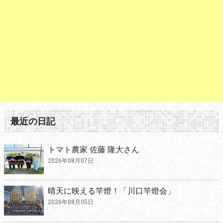
最近の日記
トマト農家 佐藤 隆大さん
2026年08月07日
晴天に映える竿燈！「川口竿燈会」
2026年08月05日