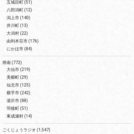
五城目町
(51)
八郎潟町
(12)
潟上市
(140)
井川町
(13)
大潟村
(22)
由利本荘市
(176)
にかほ市
(84)
県南
(772)
大仙市
(219)
美郷町
(29)
仙北市
(125)
横手市
(242)
湯沢市
(88)
羽後町
(51)
東成瀬村
(14)
ごくじょうラジオ
(1,547)