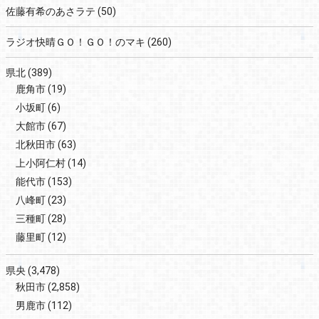
佐藤有希のあさラテ
(50)
ラジオ快晴ＧＯ！ＧＯ！のマキ
(260)
県北
(389)
鹿角市
(19)
小坂町
(6)
大館市
(67)
北秋田市
(63)
上小阿仁村
(14)
能代市
(153)
八峰町
(23)
三種町
(28)
藤里町
(12)
県央
(3,478)
秋田市
(2,858)
男鹿市
(112)