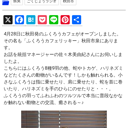
県央
ごくじょうラジオ
秋田市
X
F
H
P
Li
Pi
共
a
at
o
n
nt
有
4月28日に秋田発のふくろうカフェがオープンしました。
ce
e
ck
e
er
その名も「ふくろうカフェリッキー」秋田市泉にありま
b
n
et
es
す。
o
a
t
お話を統括マネージャーの佐々木美由紀さんにお伺いしま
したよ。
o
こちらにはふくろう8種9羽の他、蛇やトカゲ、ハリネズミ
k
などたくさんの動物がいるんです！しかも触れられる。小
さなふくろうは指に乗せたり、肩に乗せたり、蛇を首に巻
いたり、ハリネズミを手のひらにのせたりと・・・。
ふくろうの羽ってふわふわのツルツルで本当に普段なかな
か触れない動物との交流、癒される～♪