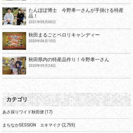
たんぽぽ博士 今野孝一さんが手掛ける特産
品！
2021年05月06日
秋田まるごとペロリキャンディー
2020年06月10日
秋田県内の特産品作り！今野孝一さん
2020年09月24日
カテゴリ
あさ採りワイド秋田便
(17)
まちなかSESSION エキマイク
(2,759)