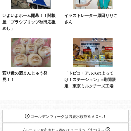
いよいよホーム開幕！！関根
イラストレーター原田りりこ
屋「ブラウブリッツ秋田応援
さん
めし」
変り種の酒まんじゅう発
「トピコ・アルスのよって
見！！
け！ステーション」=期間限
定 東京ミルクチーズ工場
ゴールデンウィークは男鹿水族館ＧＡＯへ！
ブルーメッセあきた～春のチューリップまつり～