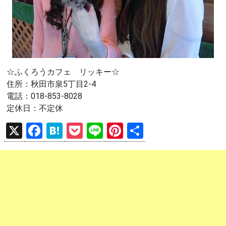
☆ふくろうカフェ リッキー☆
住所：秋田市泉5丁目2-4
電話：018-853-8028
定休日：不定休
X
F
H
P
Li
Pi
共
a
at
o
n
nt
有
ce
e
ck
e
er
b
n
et
es
o
a
t
o