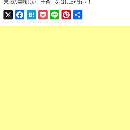
東北の美味しい「十色」を召し上がれ～！
X
F
H
P
Li
Pi
共
a
at
o
n
nt
有
ce
e
ck
e
er
b
n
et
es
o
a
t
o
k