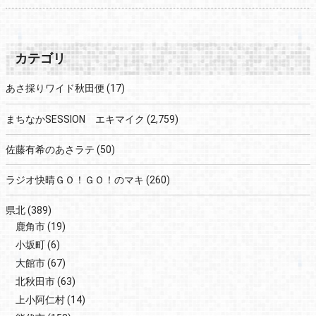
カテゴリ
あさ採りワイド秋田便
(17)
まちなかSESSION エキマイク
(2,759)
佐藤有希のあさラテ
(50)
ラジオ快晴ＧＯ！ＧＯ！のマキ
(260)
県北
(389)
鹿角市
(19)
小坂町
(6)
大館市
(67)
北秋田市
(63)
上小阿仁村
(14)