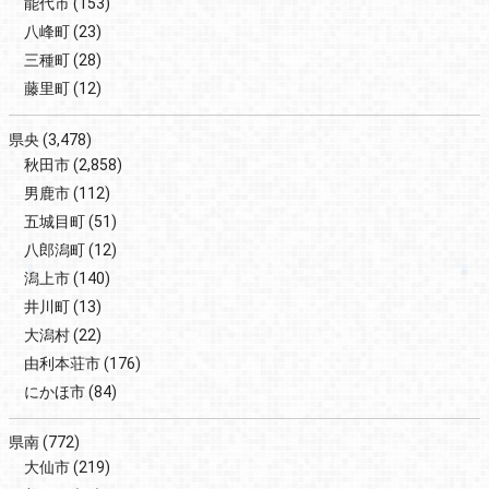
能代市
(153)
八峰町
(23)
三種町
(28)
藤里町
(12)
県央
(3,478)
秋田市
(2,858)
男鹿市
(112)
五城目町
(51)
八郎潟町
(12)
潟上市
(140)
井川町
(13)
大潟村
(22)
由利本荘市
(176)
にかほ市
(84)
県南
(772)
大仙市
(219)