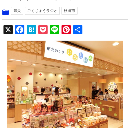
県央
ごくじょうラジオ
秋田市
X
F
H
P
Li
Pi
共
a
at
o
n
nt
有
ce
e
ck
e
er
b
n
et
es
o
a
t
o
k