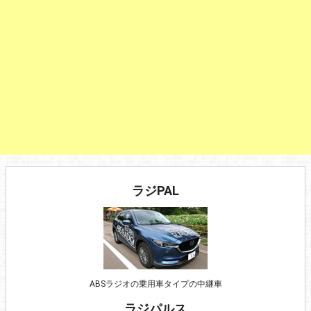
ラジPAL
ABSラジオの乗用車タイプの中継車
ラジパルス