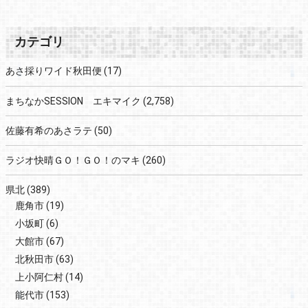
カテゴリ
あさ採りワイド秋田便
(17)
まちなかSESSION エキマイク
(2,758)
佐藤有希のあさラテ
(50)
ラジオ快晴ＧＯ！ＧＯ！のマキ
(260)
県北
(389)
鹿角市
(19)
小坂町
(6)
大館市
(67)
北秋田市
(63)
上小阿仁村
(14)
能代市
(153)