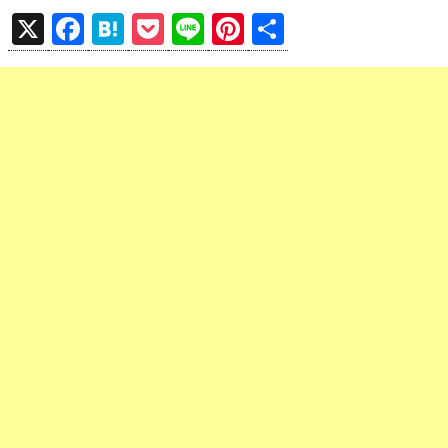
X
F
H
P
Li
Pi
共
a
at
o
n
nt
有
ce
e
ck
e
er
b
n
et
es
o
a
t
o
k