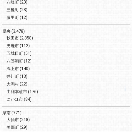
八峰町
(23)
三種町
(28)
藤里町
(12)
県央
(3,478)
秋田市
(2,858)
男鹿市
(112)
五城目町
(51)
八郎潟町
(12)
潟上市
(140)
井川町
(13)
大潟村
(22)
由利本荘市
(176)
にかほ市
(84)
県南
(771)
大仙市
(218)
美郷町
(29)