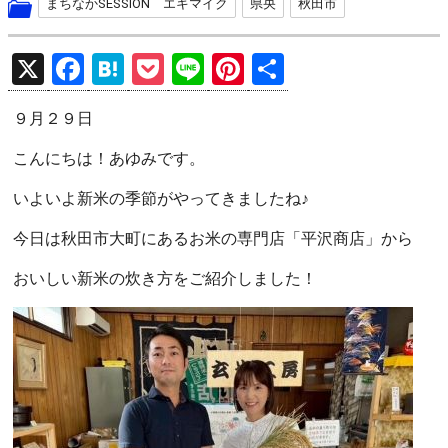
まちなかSESSION エキマイク
県央
秋田市
X
F
H
P
Li
Pi
共
a
at
o
n
nt
有
９月２９日
ce
e
ck
e
er
b
n
et
es
こんにちは！あゆみです。
o
a
t
いよいよ新米の季節がやってきましたね♪
o
今日は秋田市大町にあるお米の専門店「平沢商店」から
k
おいしい新米の炊き方をご紹介しました！