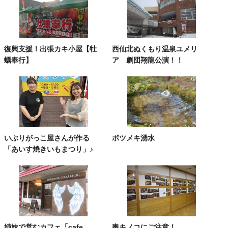
復興支援！出張カキ小屋【牡
西仙北ぬくもり温泉ユメリ
蠣奉行】
ア 劇団翔龍公演！！
いぶりがっこ屋さんが作る
ボツメキ湧水
「あいす焼きいもまつり」♪
姉妹で営むカフェ「cafe
毒キノコにご注意！