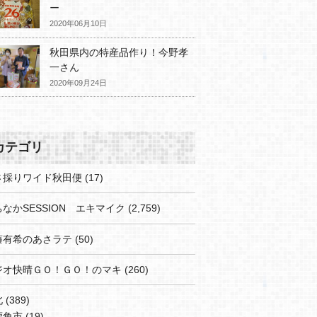
ー
2020年06月10日
秋田県内の特産品作り！今野孝
一さん
2020年09月24日
カテゴリ
さ採りワイド秋田便
(17)
なかSESSION エキマイク
(2,759)
藤有希のあさラテ
(50)
ジオ快晴ＧＯ！ＧＯ！のマキ
(260)
北
(389)
鹿角市
(19)