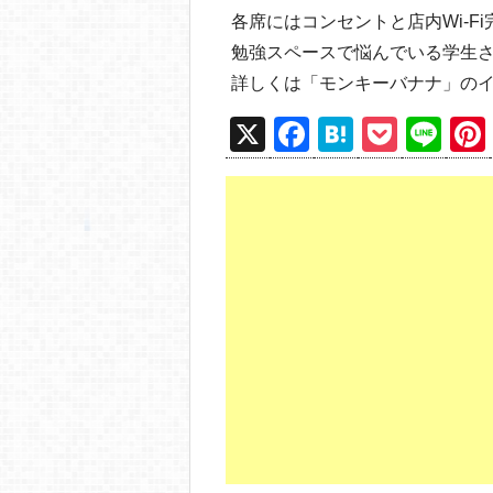
各席にはコンセントと店内Wi-F
勉強スペースで悩んでいる学生
詳しくは「モンキーバナナ」のイ
X
F
H
P
Li
a
at
o
n
c
e
ck
e
e
n
et
b
a
o
o
k