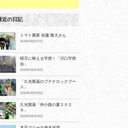
最近の日記
トマト農家 佐藤 隆大さん
2026年08月07日
晴天に映える竿燈！「川口竿燈
会」
2026年08月05日
「久光製薬のブテナロックブー
ス」
2026年08月05日
久光製薬「仲小路の夏２０２
６」
2026年08月04日
本荘マリーナ海水浴場