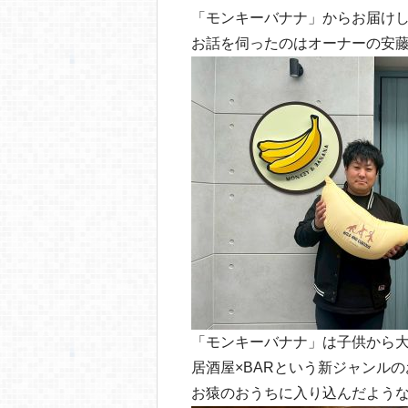
b
a
「モンキーバナナ」からお届けし
o
お話を伺ったのはオーナーの安
o
k
「モンキーバナナ」は子供から
居酒屋×BARという新ジャンル
お猿のおうちに入り込んだよう