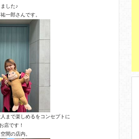
st
ました♪
藤祐一郎さんです。
大人まで楽しめるをコンセプトに
のお店です！
な空間の店内。