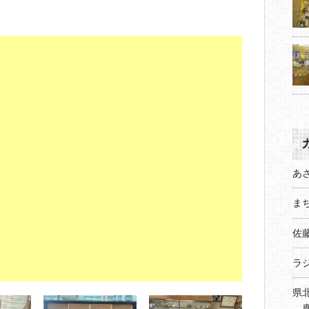
あ
まち
佐
ラ
県