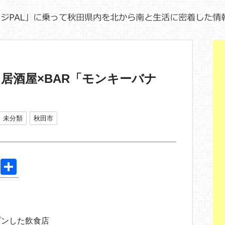
居酒屋×BAR「モンキーバナ
未分類
秋田市
Pi
共
nt
有
er
e
プンした飲食店