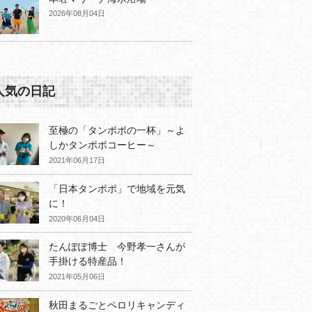
2026年08月04日
人気の日記
至極の「タンポポの一杯」～よ
しかタンポポコーヒー～
2021年06月17日
「日本タンポポ」で地域を元気
に！
2020年06月04日
たんぽぽ博士 今野孝一さんが
手掛ける特産品！
2021年05月06日
秋田まるごとペロリキャンディ