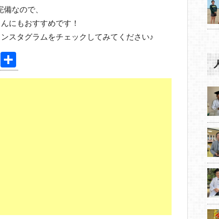
i完備なので、
さんにもおすすめです！
ンスタグラムをチェックしてみてください♪
Pi
共
nt
有
er
e
st