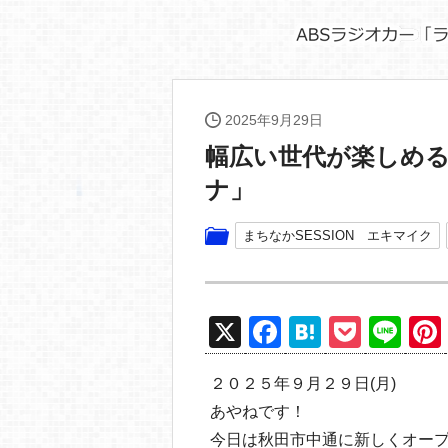
2025年9月29日
幅広い世代が楽しめる
ナ」
まちなかSESSION エキマイク
X
F
H
P
Li
a
at
o
n
２０２５年９月２９日(月)
c
e
ck
e
あやねです！
e
n
et
今日は秋田市中通に新しくオー