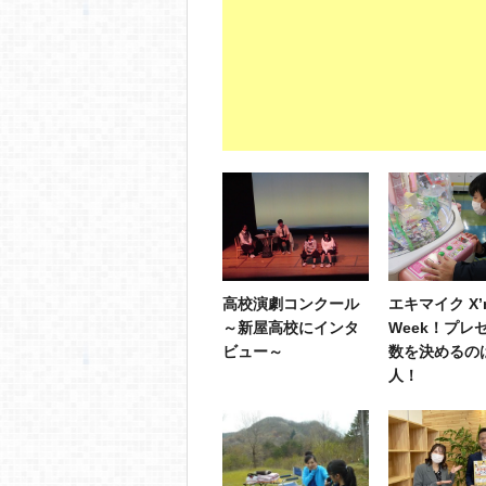
高校演劇コンクール
エキマイク X’
～新屋高校にインタ
Week！プレ
ビュー～
数を決めるの
人！