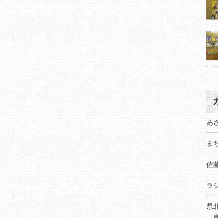
あ
まち
佐
ラ
県