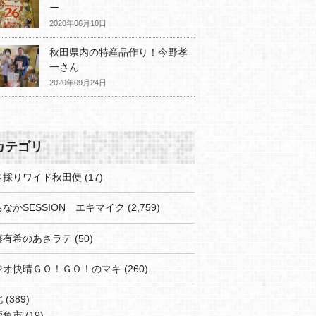
ー
2020年06月10日
秋田県内の特産品作り！今野孝
一さん
2020年09月24日
カテゴリ
さ採りワイド秋田便
(17)
なかSESSION エキマイク
(2,759)
藤有希のあさラテ
(50)
ジオ快晴ＧＯ！ＧＯ！のマキ
(260)
北
(389)
鹿角市
(19)