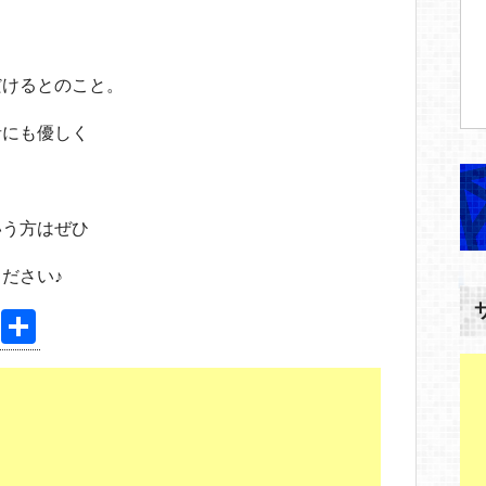
だけるとのこと。
者にも優しく
いう方はぜひ
ださい♪
Pi
共
nt
有
er
e
st