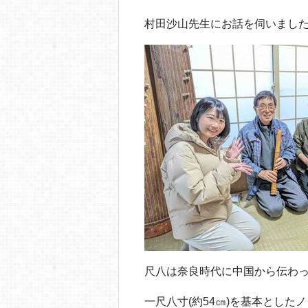
o
o
村田沙山先生にお話を伺いまし
k
尺八は奈良時代に中国から伝わ
一尺八寸(約54㎝)を基本とした