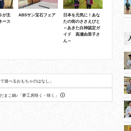
Ｓが主
ABSサン宝石フェア
日本を元気に！あな
ネース
たの街のささえびと
～あきた白神認定ガ
イド 高瀬由里子さ
ん～
で遊べるおもちゃのはなし」
だまこ鍋♪「夢工房咲く・咲く」