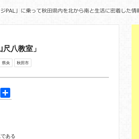
山尺八教室」
県央
秋田市
Pi
共
nt
有
er
e
st
範である