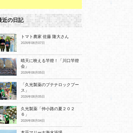
最近の日記
トマト農家 佐藤 隆大さん
2026年08月07日
晴天に映える竿燈！「川口竿燈
会」
2026年08月05日
「久光製薬のブテナロックブー
ス」
2026年08月05日
久光製薬「仲小路の夏２０２
６」
2026年08月04日
本荘マリーナ海水浴場