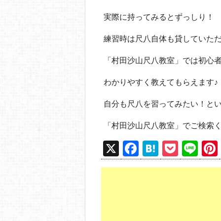
実際に持ってみるとずっしり！
練習時は尺八自体も貸していた
「村田沙山尺八教室」では初心
わかりやすく教えてもらえます♪
自分も尺八を習ってみたい！と
「村田沙山尺八教室」でご検索く
X
F
H
P
Li
a
at
o
n
c
e
ck
e
e
n
et
b
a