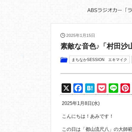
2025年1月15日
素敵な音色♪「村田沙
まちなかSESSION エキマイク
X
F
H
P
Li
a
at
o
n
2025年1月8日(水)
c
e
ck
e
e
n
et
こんにちは！あみです！
b
a
この日は「都山流尺八」の大師