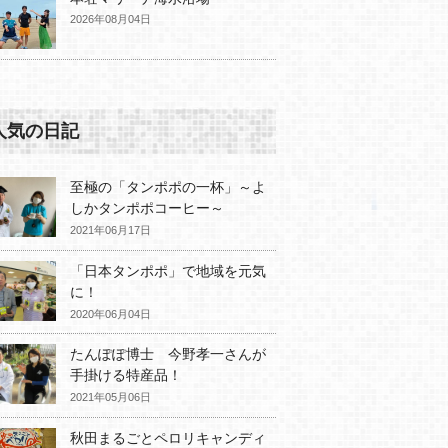
2026年08月04日
人気の日記
至極の「タンポポの一杯」～よ
しかタンポポコーヒー～
2021年06月17日
「日本タンポポ」で地域を元気
に！
2020年06月04日
たんぽぽ博士 今野孝一さんが
手掛ける特産品！
2021年05月06日
秋田まるごとペロリキャンディ