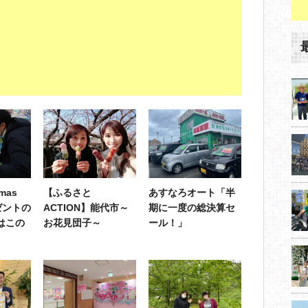
mas
【ふるさと
あすなろオート「半
ゼントの
ACTION】能代市～
期に一度の総決算セ
はこの
お花見団子～
ール！」