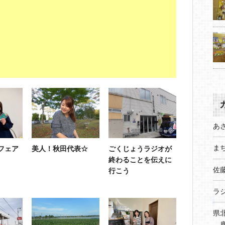
あ
まち
フェア
美人！秋田代表☆
ごくじょうラジオが
終わることを伝えに
佐
行こう
ラ
県