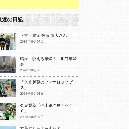
最近の日記
トマト農家 佐藤 隆大さん
2026年08月07日
晴天に映える竿燈！「川口竿燈
会」
2026年08月05日
「久光製薬のブテナロックブー
ス」
2026年08月05日
久光製薬「仲小路の夏２０２
６」
2026年08月04日
本荘マリーナ海水浴場