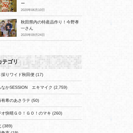
ー
2020年06月10日
秋田県内の特産品作り！今野孝
一さん
2020年09月24日
カテゴリ
さ採りワイド秋田便
(17)
なかSESSION エキマイク
(2,759)
藤有希のあさラテ
(50)
ジオ快晴ＧＯ！ＧＯ！のマキ
(260)
北
(389)
鹿角市
(19)