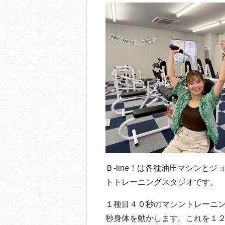
o
o
k
Ｂ‐line！は各種油圧マシンと
トトレーニングスタジオです。
１種目４０秒のマシントレーニ
秒身体を動かします。これを１