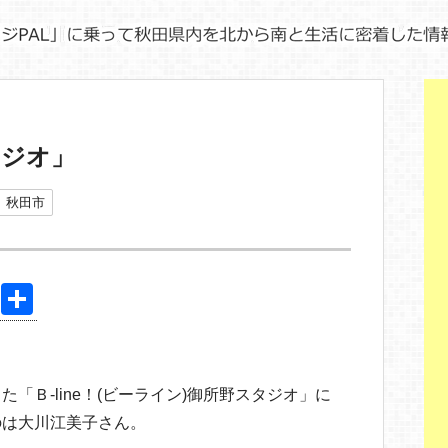
タジオ」
秋田市
Pi
共
nt
有
er
e
「Ｂ‐line！(ビーライン)御所野スタジオ」に
st
のは大川江美子さん。