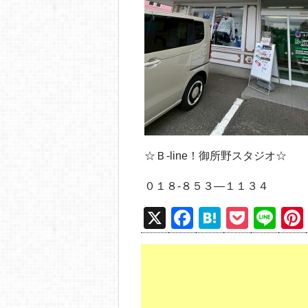
☆Ｂ‐line！御所野スタジオ☆
０１８-８５３―１１３４
X
F
H
P
Li
a
at
o
n
c
e
ck
e
e
n
et
b
a