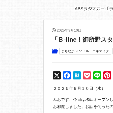
2025年9月10日
「Ｂ‐line！御所野ス
まちなかSESSION エキマイク
X
F
H
P
Li
a
at
o
n
２０２５年９月１０日（水）
c
e
ck
e
e
n
et
みおです。今日は移転オープンした
b
a
お邪魔しました。お話を伺った