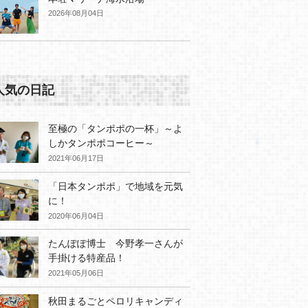
2026年08月04日
人気の日記
至極の「タンポポの一杯」～よ
しかタンポポコーヒー～
2021年06月17日
「日本タンポポ」で地域を元気
に！
2020年06月04日
たんぽぽ博士 今野孝一さんが
手掛ける特産品！
2021年05月06日
秋田まるごとペロリキャンディ