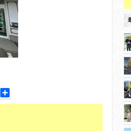
Pi
共
nt
有
er
e
st