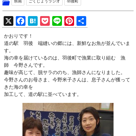
県南
ごくじょうラジオ
羽後町
X
F
H
P
Li
Pi
共
a
at
o
n
nt
有
かおりです！
ce
e
ck
e
er
道の駅 羽後 端縫いの郷には、新鮮なお魚が並んでいま
b
n
et
es
す。
o
a
t
海の幸を届けているのは、羽後町で漁業に取り組む 漁
師 今野さんです。
o
趣味が高じて、脱サラののち、漁師さんになりました。
k
今野さんのお母さま、今野米子さんは、息子さんが獲って
きた海の幸を
加工して、道の駅に並べています。