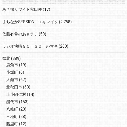
あさ採りワイド秋田便
(17)
まちなかSESSION エキマイク
(2,758)
佐藤有希のあさラテ
(50)
ラジオ快晴ＧＯ！ＧＯ！のマキ
(260)
県北
(389)
鹿角市
(19)
小坂町
(6)
大館市
(67)
北秋田市
(63)
上小阿仁村
(14)
能代市
(153)
八峰町
(23)
三種町
(28)
藤里町
(12)