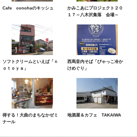
Cafe conohaのキッシュ
かみこあにプロジェクト２０
１７～八木沢集落 会場～
ソフトクリームといえば「ｎ
西馬音内そば「びゃっこ冷か
ｏｔｏｙａ」
けめぐり」
得する！大曲のまちなかゼミ
地酒屋＆カフェ TAKAIWA
ナール