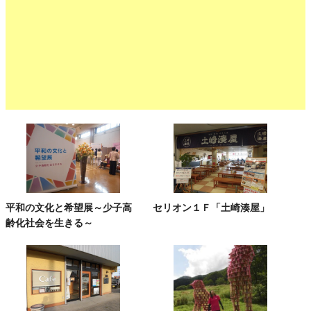
平和の文化と希望展～少子高
セリオン１Ｆ「土崎湊屋」
齢化社会を生きる～