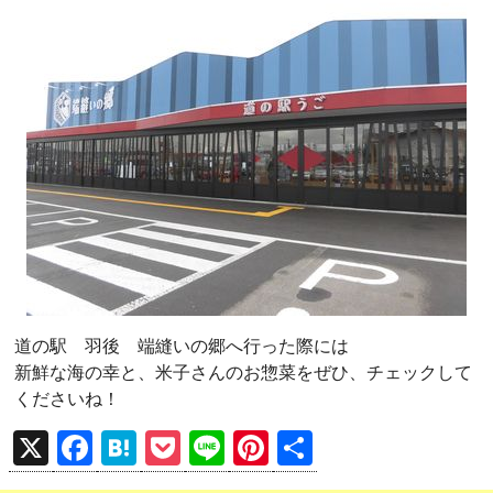
道の駅 羽後 端縫いの郷へ行った際には
新鮮な海の幸と、米子さんのお惣菜をぜひ、チェックして
くださいね！
X
F
H
P
Li
Pi
共
a
at
o
n
nt
有