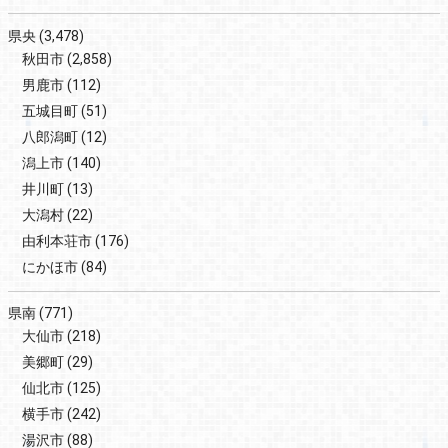
県央
(3,478)
秋田市
(2,858)
男鹿市
(112)
五城目町
(51)
八郎潟町
(12)
潟上市
(140)
井川町
(13)
大潟村
(22)
由利本荘市
(176)
にかほ市
(84)
県南
(771)
大仙市
(218)
美郷町
(29)
仙北市
(125)
横手市
(242)
湯沢市
(88)