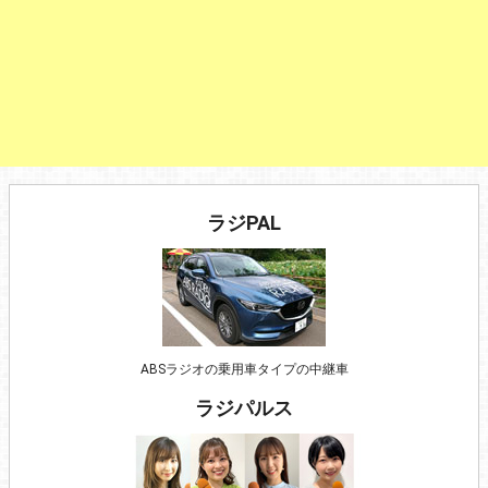
ラジPAL
ABSラジオの乗用車タイプの中継車
ラジパルス