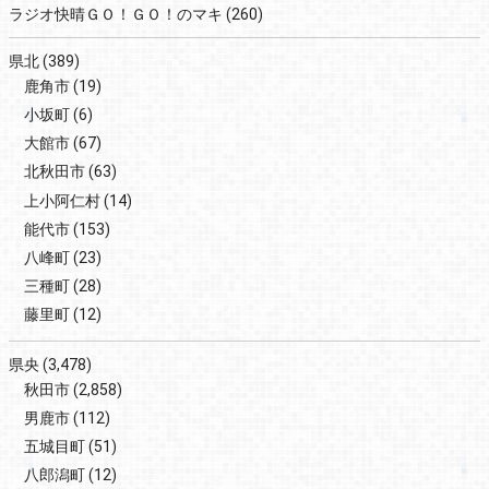
ラジオ快晴ＧＯ！ＧＯ！のマキ
(260)
県北
(389)
鹿角市
(19)
小坂町
(6)
大館市
(67)
北秋田市
(63)
上小阿仁村
(14)
能代市
(153)
八峰町
(23)
三種町
(28)
藤里町
(12)
県央
(3,478)
秋田市
(2,858)
男鹿市
(112)
五城目町
(51)
八郎潟町
(12)