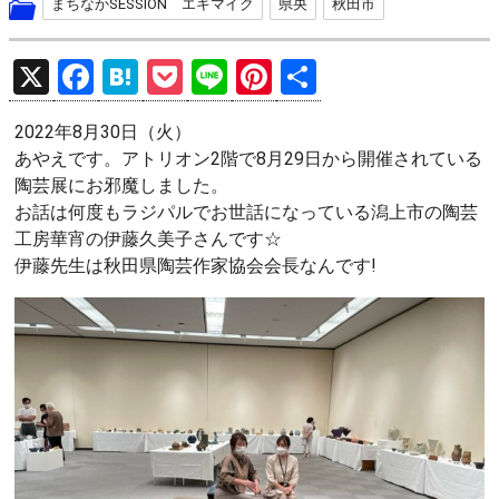
まちなかSESSION エキマイク
県央
秋田市
X
F
H
P
Li
Pi
共
a
at
o
n
nt
有
2022年8月30日（火）
ce
e
ck
e
er
あやえです。アトリオン2階で8月29日から開催されている
b
n
et
es
陶芸展にお邪魔しました。
o
a
t
お話は何度もラジパルでお世話になっている潟上市の陶芸
工房華宵の伊藤久美子さんです☆
o
伊藤先生は秋田県陶芸作家協会会長なんです!
k