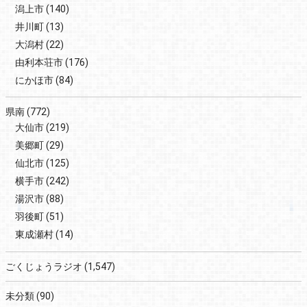
潟上市
(140)
井川町
(13)
大潟村
(22)
由利本荘市
(176)
にかほ市
(84)
県南
(772)
大仙市
(219)
美郷町
(29)
仙北市
(125)
横手市
(242)
湯沢市
(88)
羽後町
(51)
東成瀬村
(14)
ごくじょうラジオ
(1,547)
未分類
(90)