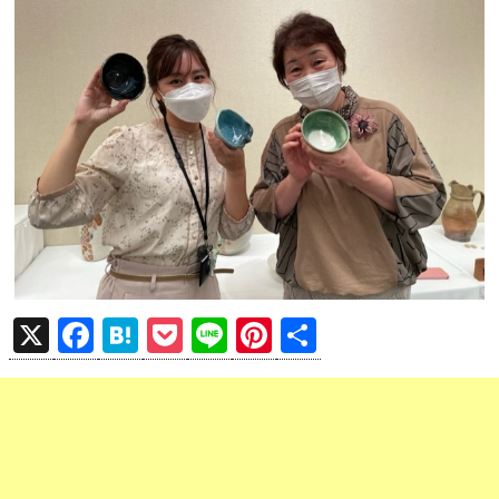
X
F
H
P
Li
Pi
共
a
at
o
n
nt
有
ce
e
ck
e
er
b
n
et
es
o
a
t