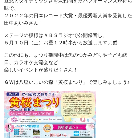
哀愁とダイナミックさを兼ね揃えたパフォーマンスが持ち
味で、
２０２２年の日本レコード大賞・最優秀新人賞を受賞した
田中あいみさん！
ステージの模様はＡＢＳラジオで公開録音し、
５月１０日（土）お昼１２時半から放送しますよ📻
この他にも、まつり期間中は魚のつかみどりや子ども縁
日、カラオケ交流会など
楽しいイベントが盛りだくさん！
ＧＷは八塩いこいの森「黄桜まつり」で楽しみましょう♪