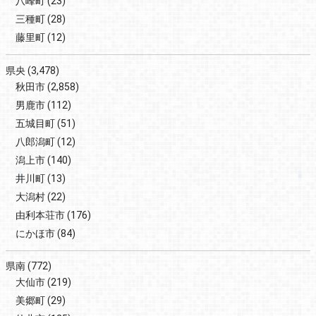
八峰町
(23)
三種町
(28)
藤里町
(12)
県央
(3,478)
秋田市
(2,858)
男鹿市
(112)
五城目町
(51)
八郎潟町
(12)
潟上市
(140)
井川町
(13)
大潟村
(22)
由利本荘市
(176)
にかほ市
(84)
県南
(772)
大仙市
(219)
美郷町
(29)