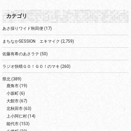
カテゴリ
あさ採りワイド秋田便
(17)
まちなかSESSION エキマイク
(2,759)
佐藤有希のあさラテ
(50)
ラジオ快晴ＧＯ！ＧＯ！のマキ
(260)
県北
(389)
鹿角市
(19)
小坂町
(6)
大館市
(67)
北秋田市
(63)
上小阿仁村
(14)
能代市
(153)