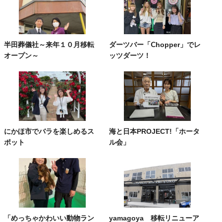
半田葬儀社～来年１０月移転
ダーツバー「Ⅽhopper」でレ
オープン～
ッツダーツ！
にかほ市でバラを楽しめるス
海と日本PROJECT!「ホータ
ポット
ル会」
「めっちゃかわいい動物ラン
yamagoya 移転リニューア