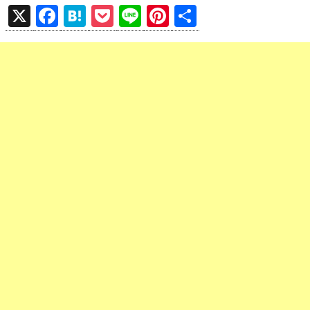
X
F
H
P
Li
Pi
共
a
at
o
n
nt
有
ce
e
ck
e
er
b
n
et
es
o
a
t
o
k