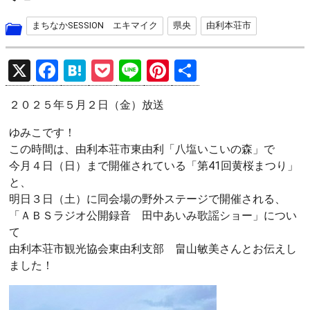
まちなかSESSION エキマイク
県央
由利本荘市
X
F
H
P
Li
Pi
共
a
at
o
n
nt
有
２０２５年５月２日（金）放送
ce
e
ck
e
er
b
n
et
es
ゆみこです！
この時間は、由利本荘市東由利「八塩いこいの森」で
o
a
t
今月４日（日）まで開催されている「第41回黄桜まつり」
o
と、
k
明日３日（土）に同会場の野外ステージで開催される、
「ＡＢＳラジオ公開録音 田中あいみ歌謡ショー」につい
て
由利本荘市観光協会東由利支部 畠山敏美さんとお伝えし
ました！