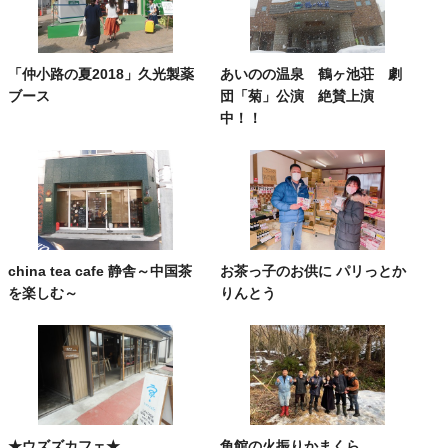
「仲小路の夏2018」久光製薬
あいのの温泉 鶴ヶ池荘 劇
ブース
団「菊」公演 絶賛上演
中！！
china tea cafe 静舎～中国茶
お茶っ子のお供に パリっとか
を楽しむ～
りんとう
★ウズズカフェ★
角館の火振りかまくら