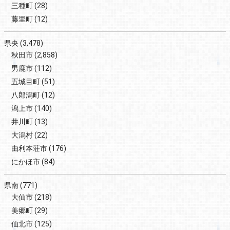
三種町
(28)
藤里町
(12)
県央
(3,478)
秋田市
(2,858)
男鹿市
(112)
五城目町
(51)
八郎潟町
(12)
潟上市
(140)
井川町
(13)
大潟村
(22)
由利本荘市
(176)
にかほ市
(84)
県南
(771)
大仙市
(218)
美郷町
(29)
仙北市
(125)