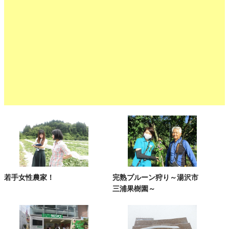
若手女性農家！
完熟プルーン狩り～湯沢市
三浦果樹園～