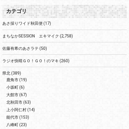
カテゴリ
あさ採りワイド秋田便
(17)
まちなかSESSION エキマイク
(2,758)
佐藤有希のあさラテ
(50)
ラジオ快晴ＧＯ！ＧＯ！のマキ
(260)
県北
(389)
鹿角市
(19)
小坂町
(6)
大館市
(67)
北秋田市
(63)
上小阿仁村
(14)
能代市
(153)
八峰町
(23)