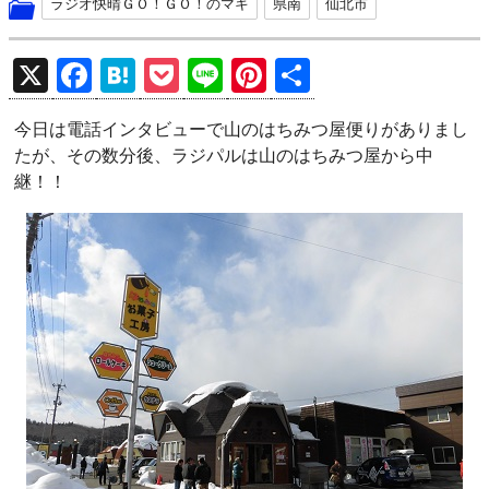
ラジオ快晴ＧＯ！ＧＯ！のマキ
県南
仙北市
X
F
H
P
Li
Pi
共
a
at
o
n
nt
有
今日は電話インタビューで山のはちみつ屋便りがありまし
ce
e
ck
e
er
たが、その数分後、ラジパルは山のはちみつ屋から中
b
n
et
es
継！！
o
a
t
o
k